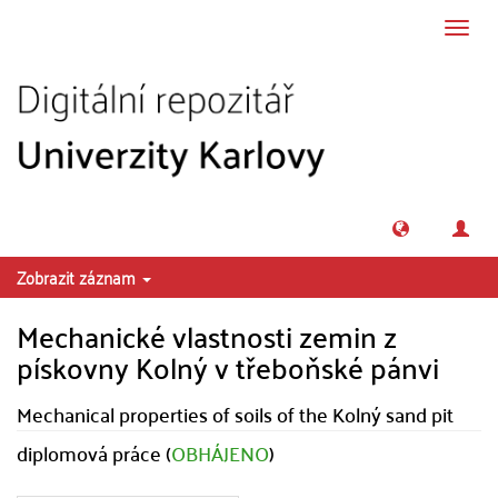
Přeskočit na obsah
Přepn
navig
Zobrazit záznam
Mechanické vlastnosti zemin z
pískovny Kolný v třeboňské pánvi
Mechanical properties of soils of the Kolný sand pit
diplomová práce (
OBHÁJENO
)