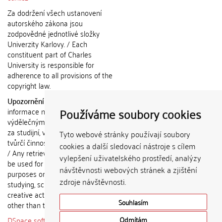
Za dodržení všech ustanovení
autorského zákona jsou
zodpovědné jednotlivé složky
Univerzity Karlovy. / Each
constituent part of Charles
University is responsible for
adherence to all provisions of the
copyright law.
Upozornění / Notice:
Získané
Používáme soubory cookies
informace nemohou být použity k
výdělečným účelům nebo vydávány
za studijní, vědeckou nebo jinou
Tyto webové stránky používají soubory
tvůrčí činnost jiné osoby než autora.
cookies a další sledovací nástroje s cílem
/ Any retrieved information shall not
vylepšení uživatelského prostředí, analýzy
be used for any commercial
návštěvnosti webových stránek a zjištění
purposes or claimed as results of
zdroje návštěvnosti.
studying, scientific or any other
creative activities of any person
Souhlasím
other than the author.
DSpace software
copyright © 2002-
Odmítám