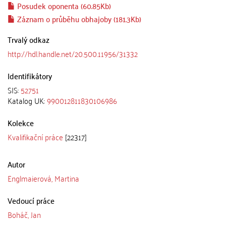
Posudek oponenta (60.85Kb)
Záznam o průběhu obhajoby (181.3Kb)
Trvalý odkaz
http://hdl.handle.net/20.500.11956/31332
Identifikátory
SIS:
52751
Katalog UK:
990012811830106986
Kolekce
Kvalifikační práce
[22317]
Autor
Englmaierová, Martina
Vedoucí práce
Boháč, Jan