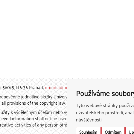
h 560/5, 116 36 Praha 1;
email: admin-repozitar [at] cuni.cz
Používáme soubor
povědné jednotlivé složky Univerzity Karlovy. / Each constituent
all provisions of the copyright law.
Tyto webové stránky používaj
užity k výdělečným účelům nebo vydávány za studijní, vědeckou
uživatelského prostředí, ana
etrieved information shall not be used for any commercial purposes
návštěvnosti.
creative activities of any person other than the author.
Souhlasím
Odmítám
Up