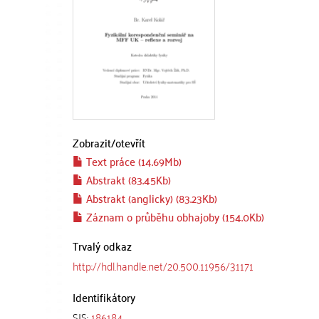
Zobrazit/
otevřít
Text práce (14.69Mb)
Abstrakt (83.45Kb)
Abstrakt (anglicky) (83.23Kb)
Záznam o průběhu obhajoby (154.0Kb)
Trvalý odkaz
http://hdl.handle.net/20.500.11956/31171
Identifikátory
SIS:
186184