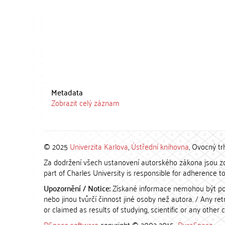
Metadata
Zobrazit celý záznam
© 2025
Univerzita Karlova
,
Ústřední knihovna
, Ovocný tr
Za dodržení všech ustanovení autorského zákona jsou zod
part of Charles University is responsible for adherence to 
Upozornění / Notice:
Získané informace nemohou být po
nebo jinou tvůrčí činnost jiné osoby než autora. / Any r
or claimed as results of studying, scientific or any other 
DSpace software
copyright © 2002-2015
DuraSpace