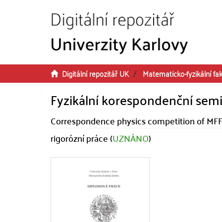
Přeskočit na obsah
Digitální repozitář UK
Matematicko-fyzikální fak
Fyzikální korespondenční semi
Correspondence physics competition of MFF
rigorózní práce (
UZNÁNO
)