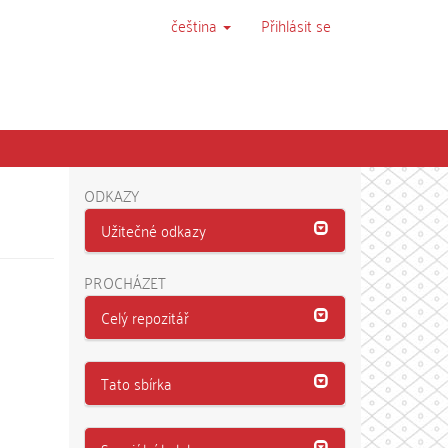
čeština
Přihlásit se
ODKAZY
Užitečné odkazy
PROCHÁZET
Celý repozitář
Tato sbírka