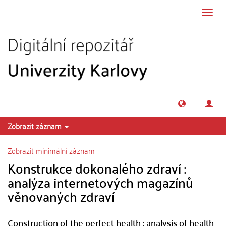
Přeskočit na obsah
Přepn
navig
Zobrazit záznam
Zobrazit minimální záznam
Konstrukce dokonalého zdraví :
analýza internetových magazínů
věnovaných zdraví
Construction of the perfect health : analysis of health