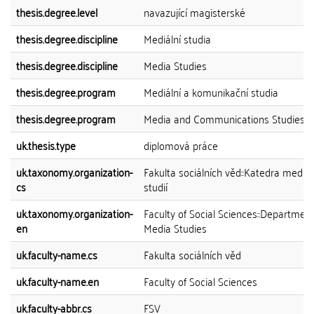
thesis.degree.level
navazující magisterské
thesis.degree.discipline
Mediální studia
thesis.degree.discipline
Media Studies
thesis.degree.program
Mediální a komunikační studia
thesis.degree.program
Media and Communications Studies
uk.thesis.type
diplomová práce
uk.taxonomy.organization-
Fakulta sociálních věd::Katedra mediál
cs
studií
uk.taxonomy.organization-
Faculty of Social Sciences::Department
en
Media Studies
uk.faculty-name.cs
Fakulta sociálních věd
uk.faculty-name.en
Faculty of Social Sciences
uk.faculty-abbr.cs
FSV