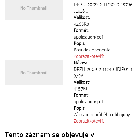
DPPO_2009_2_11230_0_19796
7_0_8 ...
Velikost:
42.66Kb
Formát:
application/pdf
Popis:
Posudek oponenta
Zobrazit/
otevřít
Název:
DPZH_2009_2_11230_JDIP01_1
9796 ...
Velikost:
415.7Kb
Formát:
application/pdf
Popis:
Záznam o průběhu obhajoby
Zobrazit/
otevřít
Tento záznam se objevuje v