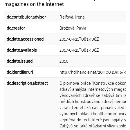
magazines on the Internet
dc.contributor.advisor
Reifová, Irena
dc.creator
Brožová, Pavla
dc.date.accessioned
2017-04-21T08:13:08Z
dc.date.available
2017-04-21T08:13:08Z
dc.date.issued
2010
dc.identifier.uri
http://hdl.handle.net/20.500.11956/31
dc.description.abstract
Diplomová práce "Konstrukce dokona
zdraví: analýza internetových magazí
věnovaných zdraví" se zabývá tím, jak 
médiích konstruováno zdraví, nemoc a 
vztah. Teoretická část přináší vhled do
vybraných oblastí health communicati
zejména do těch, které jsou spjaty s m
Zabývá se také otázkami vlivu společn