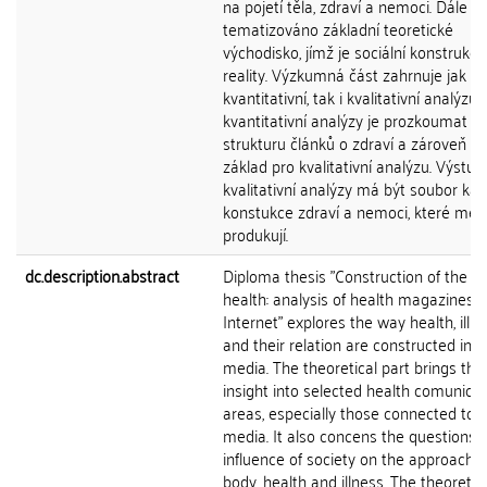
na pojetí těla, zdraví a nemoci. Dále je
tematizováno základní teoretické
východisko, jímž je sociální konstrukce
reality. Výzkumná část zahrnuje jak
kvantitativní, tak i kvalitativní analýzu.
kvantitativní analýzy je prozkoumat
strukturu článků o zdraví a zároveň vy
základ pro kvalitativní analýzu. Výstu
kvalitativní analýzy má být soubor kat
konstukce zdraví a nemoci, které méd
produkují.
dc.description.abstract
Diploma thesis "Construction of the pe
health: analysis of health magazines 
Internet" explores the way health, illn
and their relation are constructed in t
media. The theoretical part brings the
insight into selected health comunicat
areas, especially those connected to 
media. It also concens the questions o
influence of society on the approach t
body, health and illness. The theoretic