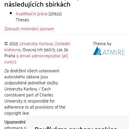
následujících sbírkách
Kvalifikační práce
[20621]
Theses
Zobrazit minimální záznam
© 2025
Univerzita Karlova
,
Ústřední
Theme by
knihovna
, Ovocný trh 560/5, 116 36
Praha 1;
email: admin-repozitar [at]
cuni.cz
Za dodržení všech ustanovení
autorského zákona jsou
zodpovědné jednotlivé složky
Univerzity Karlovy. / Each
constituent part of Charles
University is responsible for
adherence to all provisions of the
copyright law.
Upozornění / Notice:
Získané
informace nemohou být použity k