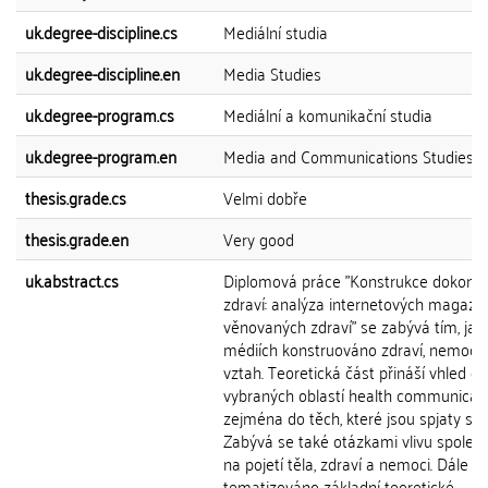
uk.degree-discipline.cs
Mediální studia
uk.degree-discipline.en
Media Studies
uk.degree-program.cs
Mediální a komunikační studia
uk.degree-program.en
Media and Communications Studies
thesis.grade.cs
Velmi dobře
thesis.grade.en
Very good
uk.abstract.cs
Diplomová práce "Konstrukce dokona
zdraví: analýza internetových magazí
věnovaných zdraví" se zabývá tím, jak 
médiích konstruováno zdraví, nemoc a 
vztah. Teoretická část přináší vhled do
vybraných oblastí health communicati
zejména do těch, které jsou spjaty s m
Zabývá se také otázkami vlivu společn
na pojetí těla, zdraví a nemoci. Dále je
tematizováno základní teoretické