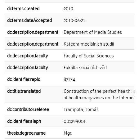
dcterms.created
2010
dcterms.dateAccepted
2010-06-21
dc.description.department
Department of Media Studies
dc.description.department
Katedra mediálních studií
dc.description.faculty
Faculty of Social Sciences
dc.description.faculty
Fakulta sociálních věd
dc.identifier.repId
87134
dc.title.translated
Construction of the perfect health : an
of health magazines on the Internet
dc.contributor.referee
Trampota, Tomáš
dc.identifier.aleph
001299013
thesis.degree.name
Mgr.