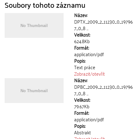
Soubory tohoto záznamu
Název:
DPTX_2009_2_11230_0_19796
7_0_8 ...
Velikost:
624.8Kb
Formát:
application/pdf
Popis:
Text práce
Zobrazit/
otevřít
Název:
DPBC_2009_2_11230_0_19796
7_0_8 ...
Velikost:
79.67Kb
Formát:
application/pdf
Popis:
Abstrakt
Zobrazit/
otevřít