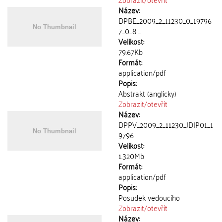
Název:
DPBE_2009_2_11230_0_19796
7_0_8 ...
Velikost:
79.67Kb
Formát:
application/pdf
Popis:
Abstrakt (anglicky)
Zobrazit/
otevřít
Název:
DPPV_2009_2_11230_JDIP01_1
9796 ...
Velikost:
1.320Mb
Formát:
application/pdf
Popis:
Posudek vedoucího
Zobrazit/
otevřít
Název: