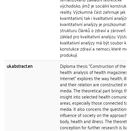
východisko, jímž je sociální konstrukce
reality. Výzkumná část zahrnuje jak
kvantitativní, tak i kvalitativní analýzu.
kvantitativní analýzy je prozkoumat
strukturu článků o zdraví a zároveň vy
základ pro kvalitativní analýzu. Výstu
kvalitativní analýzy má být soubor kat
konstukce zdraví a nemoci, které méd
produkují.
uk.abstract.en
Diploma thesis "Construction of the pe
health: analysis of health magazines 
Internet" explores the way health, illn
and their relation are constructed in t
media. The theoretical part brings the
insight into selected health comunicat
areas, especially those connected to 
media. It also concens the questions o
influence of society on the approach t
body, health and illness. The theoretic
conception for further research is ba