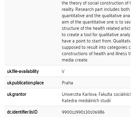
the theory of social construction of th
reality. Research part includes both t
quantitative and the qualitative analys
aim of the quantitative one is to sear
structure of the health related article
to create a tool for qualitative analysi
have a point to start from. Qualitative 
supposed to result into categories of 
constructions of health and illness the
media create.
uk.file-availability
V
uk.publication.place
Praha
uk.grantor
Univerzita Karlova, Fakulta sociálních 
Katedra mediálních studií
dc.identifier.lisID
990012990130106986