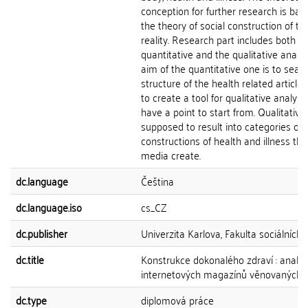
conception for further research is ba
the theory of social construction of th
reality. Research part includes both t
quantitative and the qualitative analys
aim of the quantitative one is to sear
structure of the health related article
to create a tool for qualitative analysi
have a point to start from. Qualitative 
supposed to result into categories of 
constructions of health and illness the
media create.
dc.language
Čeština
dc.language.iso
cs_CZ
dc.publisher
Univerzita Karlova, Fakulta sociálních 
dc.title
Konstrukce dokonalého zdraví : analý
internetových magazínů věnovaných z
dc.type
diplomová práce