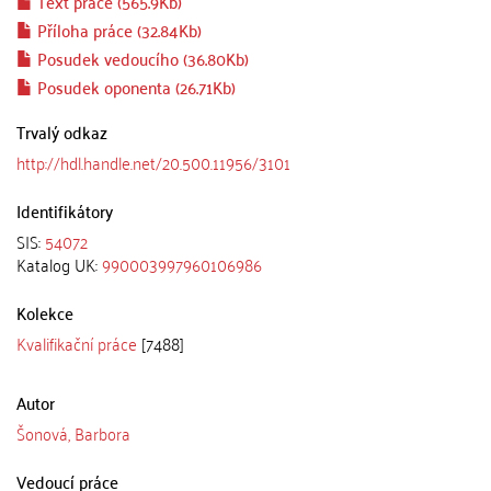
Text práce (565.9Kb)
Příloha práce (32.84Kb)
Posudek vedoucího (36.80Kb)
Posudek oponenta (26.71Kb)
Trvalý odkaz
http://hdl.handle.net/20.500.11956/3101
Identifikátory
SIS:
54072
Katalog UK:
990003997960106986
Kolekce
Kvalifikační práce
[7488]
Autor
Šonová, Barbora
Vedoucí práce