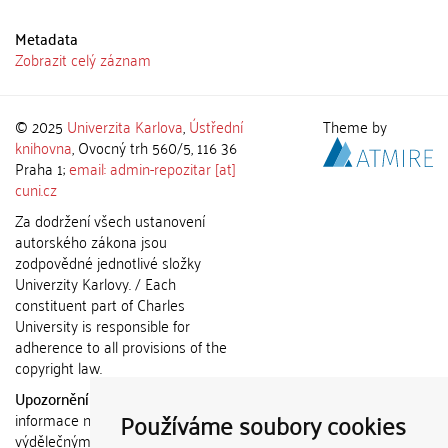
Metadata
Zobrazit celý záznam
© 2025
Univerzita Karlova
,
Ústřední
Theme by
knihovna
, Ovocný trh 560/5, 116 36
Praha 1;
email: admin-repozitar [at]
cuni.cz
Za dodržení všech ustanovení
autorského zákona jsou
zodpovědné jednotlivé složky
Univerzity Karlovy. / Each
constituent part of Charles
University is responsible for
adherence to all provisions of the
copyright law.
Upozornění / Notice:
Získané
Používáme soubory cookies
informace nemohou být použity k
výdělečným účelům nebo vydávány