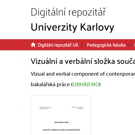
Přeskočit na obsah
Digitální repozitář UK
Pedagogická fakulta
Vizuální a verbální složka sou
Vizual and verbal component of contenporar
bakalářská práce (
OBHÁJENO
)