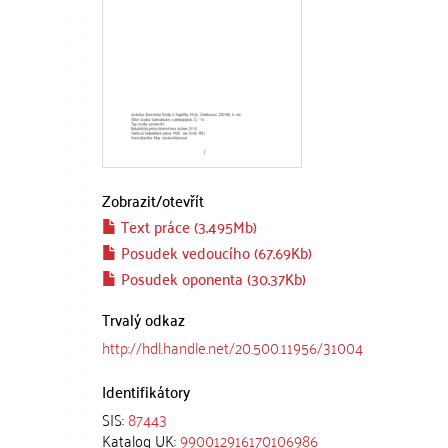
Zobrazit/
otevřít
Text práce (3.495Mb)
Posudek vedoucího (67.69Kb)
Posudek oponenta (30.37Kb)
Trvalý odkaz
http://hdl.handle.net/20.500.11956/31004
Identifikátory
SIS:
87443
Katalog UK:
990012916170106986