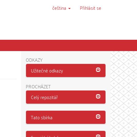
čeština
Přihlásit se
ODKAZY
Užitečné odkazy
PROCHÁZET
Celý repozitář
Tato sbírka