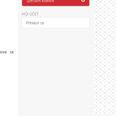
Speciální kolekce
MŮJ ÚČET
Přihlásit se
hova se