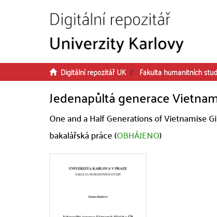
Přeskočit na obsah
Digitální repozitář UK
Fakulta humanitních stud
Jedenapůltá generace Vietname
One and a Half Generations of Vietnamise Gir
bakalářská práce (
OBHÁJENO
)