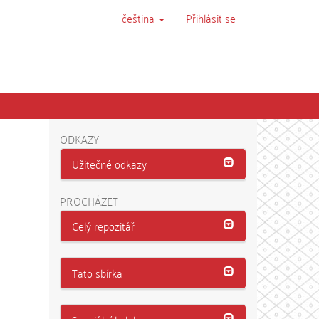
čeština
Přihlásit se
ODKAZY
Užitečné odkazy
PROCHÁZET
Celý repozitář
Tato sbírka