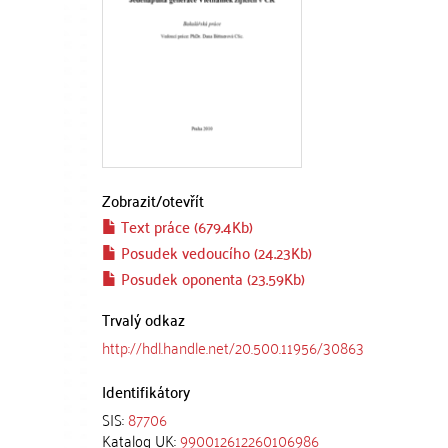
Zobrazit/
otevřít
Text práce (679.4Kb)
Posudek vedoucího (24.23Kb)
Posudek oponenta (23.59Kb)
Trvalý odkaz
http://hdl.handle.net/20.500.11956/30863
Identifikátory
SIS:
87706
Katalog UK:
990012612260106986