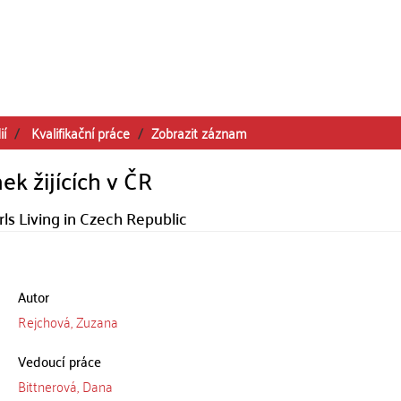
ií
Kvalifikační práce
Zobrazit záznam
k žijících v ČR
ls Living in Czech Republic
Autor
Rejchová, Zuzana
Vedoucí práce
Bittnerová, Dana