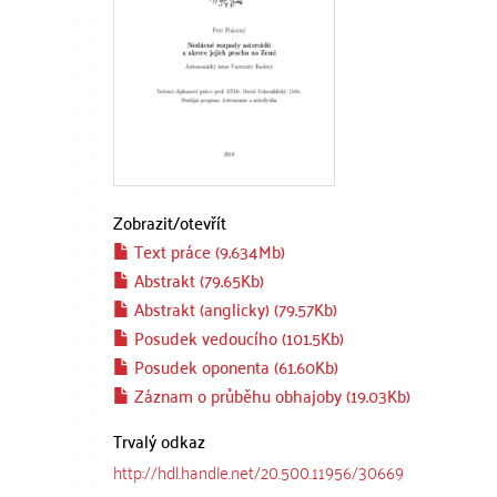
Zobrazit/
otevřít
Text práce (9.634Mb)
Abstrakt (79.65Kb)
Abstrakt (anglicky) (79.57Kb)
Posudek vedoucího (101.5Kb)
Posudek oponenta (61.60Kb)
Záznam o průběhu obhajoby (19.03Kb)
Trvalý odkaz
http://hdl.handle.net/20.500.11956/30669