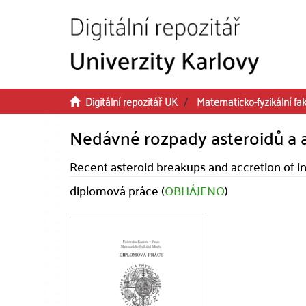
Přeskočit na obsah
Digitální repozitář UK
Matematicko-fyzikální fak
Nedávné rozpady asteroidů a a
Recent asteroid breakups and accretion of in
diplomová práce (
OBHÁJENO
)