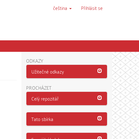
čeština
Přihlásit se
ODKAZY
Užitečné odkazy
PROCHÁZET
Celý repozitář
Tato sbírka