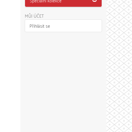
Speciální kolekce
MŮJ ÚČET
Přihlásit se