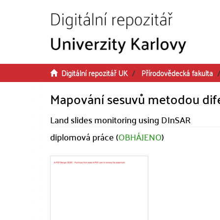
Přeskočit na obsah
Digitální repozitář UK
Přírodovědecká fakulta
Mapování sesuvů metodou dife
Land slides monitoring using DInSAR
diplomová práce (
OBHÁJENO
)