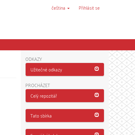
čeština
Přihlásit se
ODKAZY
Užitečné odkazy
PROCHÁZET
Celý repozitář
Tato sbírka