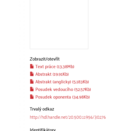
Zobrazit/
otevřít
Text práce (13.38Mb)
Abstrakt (19.91Kb)
Abstrakt (anglicky) (5.183Kb)
Posudek vedoucího (52.57Kb)
Posudek oponenta (34.98Kb)
Trvalý odkaz
http://hdl.handle.net/20.500.11956/30276
Identifikátory