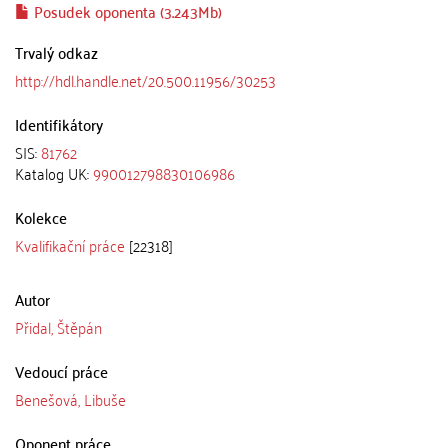
Posudek oponenta (3.243Mb)
Trvalý odkaz
http://hdl.handle.net/20.500.11956/30253
Identifikátory
SIS:
81762
Katalog UK:
990012798830106986
Kolekce
Kvalifikační práce
[22318]
Autor
Přidal, Štěpán
Vedoucí práce
Benešová, Libuše
Oponent práce