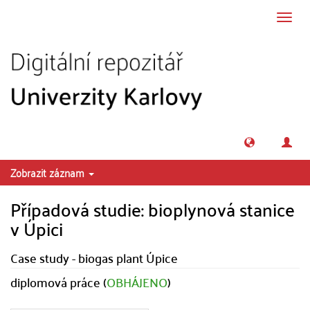
Přeskočit na obsah
Přepn
navig
Zobrazit záznam
Případová studie: bioplynová stanice
v Úpici
Case study - biogas plant Úpice
diplomová práce (
OBHÁJENO
)