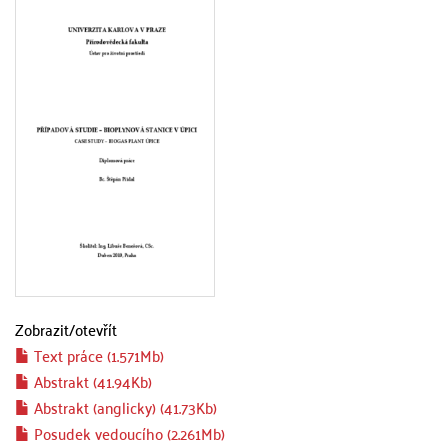
Zobrazit/
otevřít
Text práce (1.571Mb)
Abstrakt (41.94Kb)
Abstrakt (anglicky) (41.73Kb)
Posudek vedoucího (2.261Mb)