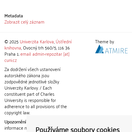
Metadata
Zobrazit celý záznam
© 2025
Univerzita Karlova
,
Ústřední
Theme by
knihovna
, Ovocný trh 560/5, 116 36
Praha 1;
email: admin-repozitar [at]
cuni.cz
Za dodržení všech ustanovení
autorského zákona jsou
zodpovědné jednotlivé složky
Univerzity Karlovy. / Each
constituent part of Charles
University is responsible for
adherence to all provisions of the
copyright law.
Upozornění / Notice:
Získané
Používáme soubory cookies
informace nemohou být použity k