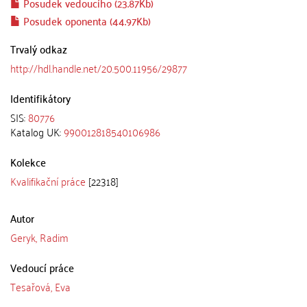
Posudek vedoucího (23.87Kb)
Posudek oponenta (44.97Kb)
Trvalý odkaz
http://hdl.handle.net/20.500.11956/29877
Identifikátory
SIS:
80776
Katalog UK:
990012818540106986
Kolekce
Kvalifikační práce
[22318]
Autor
Geryk, Radim
Vedoucí práce
Tesařová, Eva