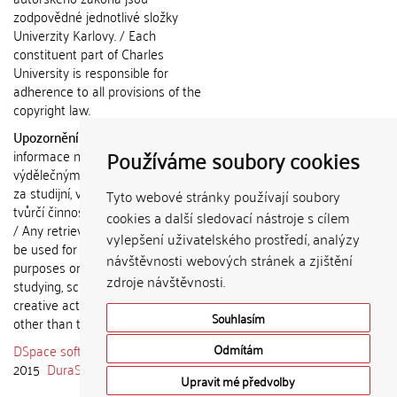
zodpovědné jednotlivé složky
Univerzity Karlovy. / Each
constituent part of Charles
University is responsible for
adherence to all provisions of the
copyright law.
Upozornění / Notice:
Získané
Používáme soubory cookies
informace nemohou být použity k
výdělečným účelům nebo vydávány
za studijní, vědeckou nebo jinou
Tyto webové stránky používají soubory
tvůrčí činnost jiné osoby než autora.
cookies a další sledovací nástroje s cílem
/ Any retrieved information shall not
vylepšení uživatelského prostředí, analýzy
be used for any commercial
návštěvnosti webových stránek a zjištění
purposes or claimed as results of
zdroje návštěvnosti.
studying, scientific or any other
creative activities of any person
Souhlasím
other than the author.
DSpace software
copyright © 2002-
Odmítám
2015
DuraSpace
Upravit mé předvolby