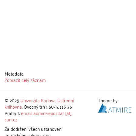
Metadata
Zobrazit celý záznam
© 2025
Univerzita Karlova
,
Ústřední
Theme by
knihovna
, Ovocný trh 560/5, 116 36
Praha 1;
email: admin-repozitar [at]
cuni.cz
Za dodržení všech ustanovení
autorského zákona jsou