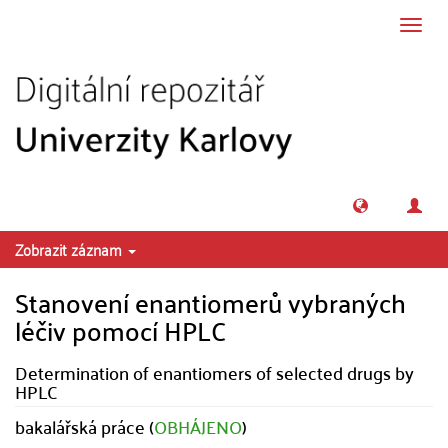
Přeskočit na obsah
Přepn
navig
Zobrazit záznam
Stanovení enantiomerů vybraných
léčiv pomocí HPLC
Determination of enantiomers of selected drugs by
HPLC
bakalářská práce (
OBHÁJENO
)