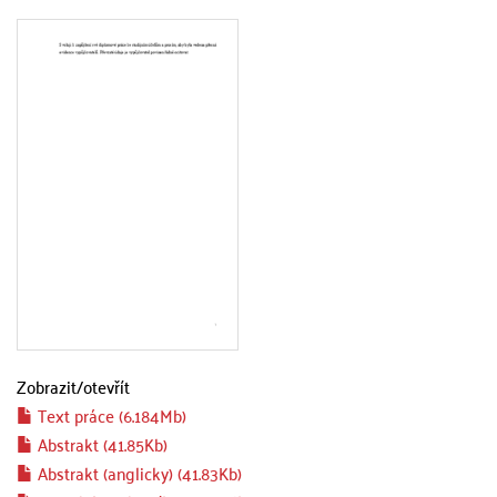
Zobrazit/
otevřít
Text práce (6.184Mb)
Abstrakt (41.85Kb)
Abstrakt (anglicky) (41.83Kb)