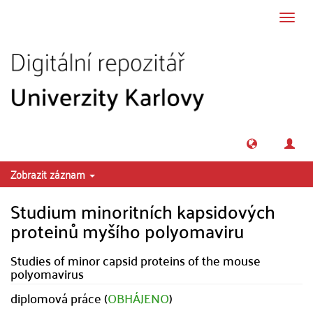
Přeskočit na obsah
Přepn
navig
Zobrazit záznam
Studium minoritních kapsidových
proteinů myšího polyomaviru
Studies of minor capsid proteins of the mouse
polyomavirus
diplomová práce (
OBHÁJENO
)