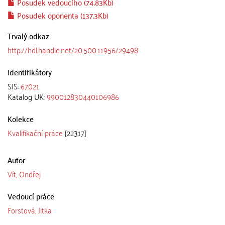
Posudek vedoucího (74.83Kb)
Posudek oponenta (137.3Kb)
Trvalý odkaz
http://hdl.handle.net/20.500.11956/29498
Identifikátory
SIS:
67021
Katalog UK:
990012830440106986
Kolekce
Kvalifikační práce
[22317]
Autor
Vít, Ondřej
Vedoucí práce
Forstová, Jitka