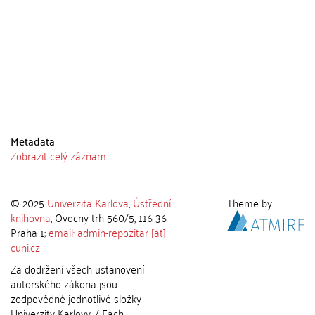
Metadata
Zobrazit celý záznam
© 2025
Univerzita Karlova
,
Ústřední
Theme by
knihovna
, Ovocný trh 560/5, 116 36
Praha 1;
email: admin-repozitar [at]
cuni.cz
Za dodržení všech ustanovení
autorského zákona jsou
zodpovědné jednotlivé složky
Univerzity Karlovy. / Each