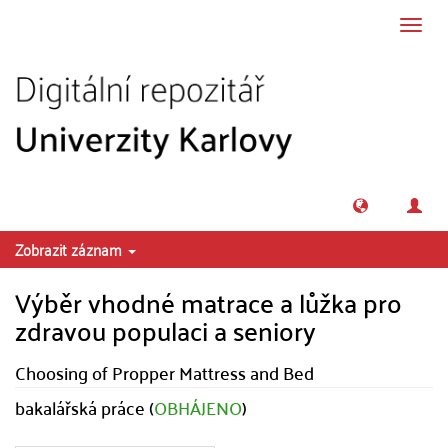
Přeskočit na obsah
Přepn
navig
Zobrazit záznam
Výběr vhodné matrace a lůžka pro
zdravou populaci a seniory
Choosing of Propper Mattress and Bed
bakalářská práce (
OBHÁJENO
)