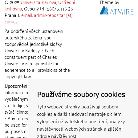
© 2025
Univerzita Karlova
,
Ústřední
Theme by
knihovna
, Ovocný trh 560/5, 116 36
Praha 1;
email: admin-repozitar [at]
cuni.cz
Za dodržení všech ustanovení
autorského zákona jsou
zodpovědné jednotlivé složky
Univerzity Karlovy. / Each
constituent part of Charles
University is responsible for
adherence to all provisions of the
copyright law.
Upozornění / Notice:
Získané
Používáme soubory cookies
informace nemohou být použity k
výdělečným účelům nebo vydávány
za studijní, vědeckou nebo jinou
Tyto webové stránky používají soubory
tvůrčí činnost jiné osoby než autora.
cookies a další sledovací nástroje s cílem
/ Any retrieved information shall not
vylepšení uživatelského prostředí, analýzy
be used for any commercial
návštěvnosti webových stránek a zjištění
purposes or claimed as results of
zdroje návštěvnosti.
studying, scientific or any other