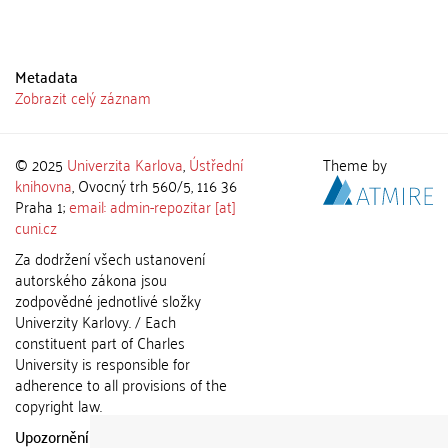
Metadata
Zobrazit celý záznam
© 2025
Univerzita Karlova
,
Ústřední
Theme by
knihovna
, Ovocný trh 560/5, 116 36
Praha 1;
email: admin-repozitar [at]
cuni.cz
Za dodržení všech ustanovení
autorského zákona jsou
zodpovědné jednotlivé složky
Univerzity Karlovy. / Each
constituent part of Charles
University is responsible for
adherence to all provisions of the
copyright law.
Upozornění / Notice:
Získané