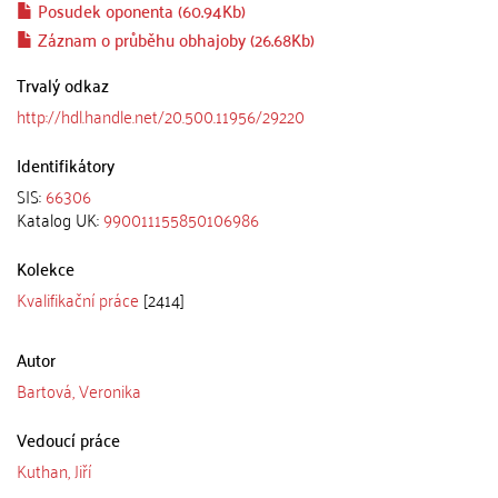
Posudek oponenta (60.94Kb)
Záznam o průběhu obhajoby (26.68Kb)
Trvalý odkaz
http://hdl.handle.net/20.500.11956/29220
Identifikátory
SIS:
66306
Katalog UK:
990011155850106986
Kolekce
Kvalifikační práce
[2414]
Autor
Bartová, Veronika
Vedoucí práce
Kuthan, Jiří