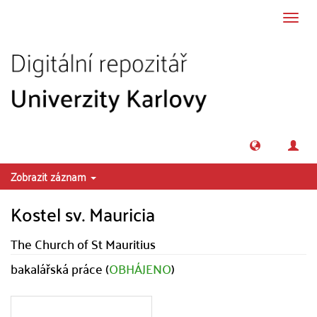
Přeskočit na obsah
Přepn
navig
Zobrazit záznam
Kostel sv. Mauricia
The Church of St Mauritius
bakalářská práce (
OBHÁJENO
)