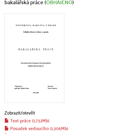
bakalářská práce (
OBHÁJENO
)
Zobrazit/
otevřít
Text práce (1.732Mb)
Posudek vedoucího (1.306Mb)