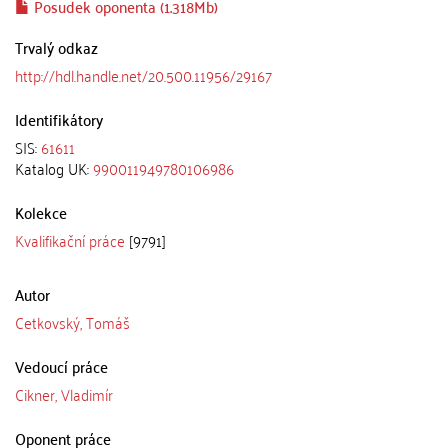
Posudek oponenta (1.318Mb)
Trvalý odkaz
http://hdl.handle.net/20.500.11956/29167
Identifikátory
SIS:
61611
Katalog UK:
990011949780106986
Kolekce
Kvalifikační práce
[9791]
Autor
Cetkovský, Tomáš
Vedoucí práce
Cikner, Vladimír
Oponent práce