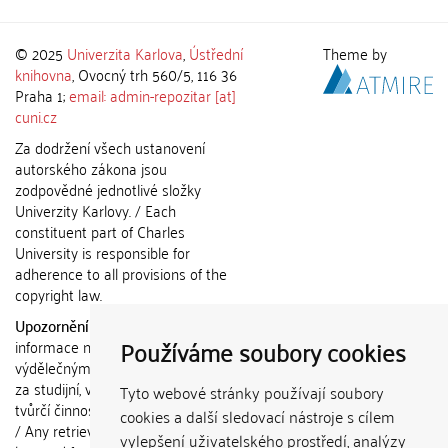
© 2025
Univerzita Karlova
,
Ústřední
Theme by
knihovna
, Ovocný trh 560/5, 116 36
Praha 1;
email: admin-repozitar [at]
cuni.cz
Za dodržení všech ustanovení
autorského zákona jsou
zodpovědné jednotlivé složky
Univerzity Karlovy. / Each
constituent part of Charles
University is responsible for
adherence to all provisions of the
copyright law.
Upozornění / Notice:
Získané
Používáme soubory cookies
informace nemohou být použity k
výdělečným účelům nebo vydávány
za studijní, vědeckou nebo jinou
Tyto webové stránky používají soubory
tvůrčí činnost jiné osoby než autora.
cookies a další sledovací nástroje s cílem
/ Any retrieved information shall not
vylepšení uživatelského prostředí, analýzy