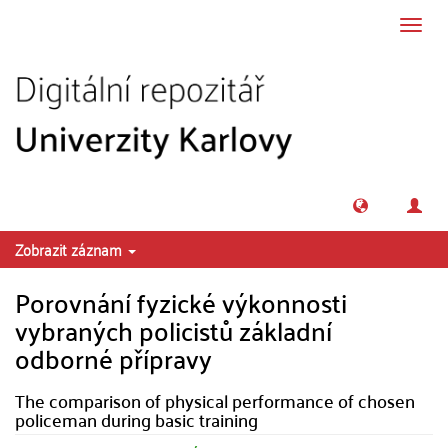
Přeskočit na obsah
Přepn
navig
Zobrazit záznam
Porovnání fyzické výkonnosti
vybraných policistů základní
odborné přípravy
The comparison of physical performance of chosen
policeman during basic training