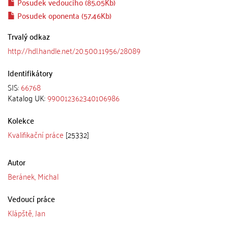
Posudek vedoucího (85.05Kb)
Posudek oponenta (57.46Kb)
Trvalý odkaz
http://hdl.handle.net/20.500.11956/28089
Identifikátory
SIS:
66768
Katalog UK:
990012362340106986
Kolekce
Kvalifikační práce
[25332]
Autor
Beránek, Michal
Vedoucí práce
Klápště, Jan