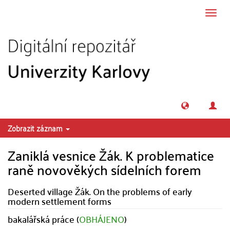
Přeskočit na obsah
Přepn
navig
Zobrazit záznam
Zaniklá vesnice Žák. K problematice
raně novověkých sídelních forem
Deserted village Žák. On the problems of early
modern settlement forms
bakalářská práce (
OBHÁJENO
)