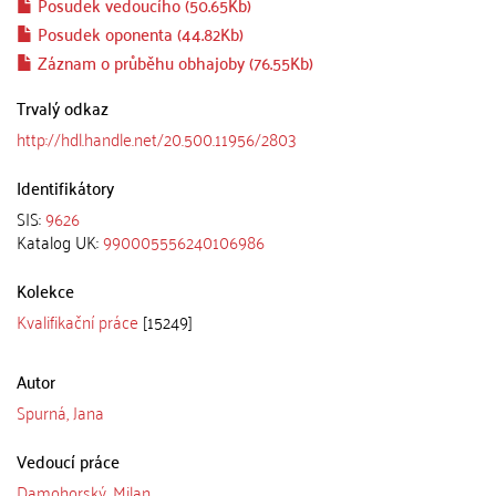
Posudek vedoucího (50.65Kb)
Posudek oponenta (44.82Kb)
Záznam o průběhu obhajoby (76.55Kb)
Trvalý odkaz
http://hdl.handle.net/20.500.11956/2803
Identifikátory
SIS:
9626
Katalog UK:
990005556240106986
Kolekce
Kvalifikační práce
[15249]
Autor
Spurná, Jana
Vedoucí práce
Damohorský, Milan