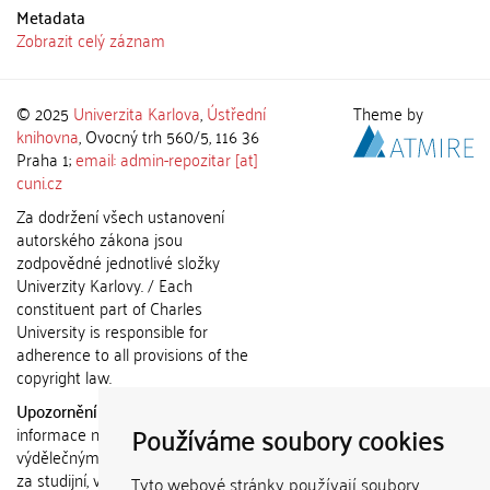
Metadata
Zobrazit celý záznam
© 2025
Univerzita Karlova
,
Ústřední
Theme by
knihovna
, Ovocný trh 560/5, 116 36
Praha 1;
email: admin-repozitar [at]
cuni.cz
Za dodržení všech ustanovení
autorského zákona jsou
zodpovědné jednotlivé složky
Univerzity Karlovy. / Each
constituent part of Charles
University is responsible for
adherence to all provisions of the
copyright law.
Upozornění / Notice:
Získané
Používáme soubory cookies
informace nemohou být použity k
výdělečným účelům nebo vydávány
za studijní, vědeckou nebo jinou
Tyto webové stránky používají soubory