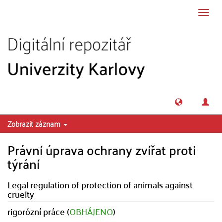
Přeskočit na obsah
Přepn
navig
Zobrazit záznam
Právní úprava ochrany zvířat proti
týrání
Legal regulation of protection of animals against
cruelty
rigorózní práce (
OBHÁJENO
)