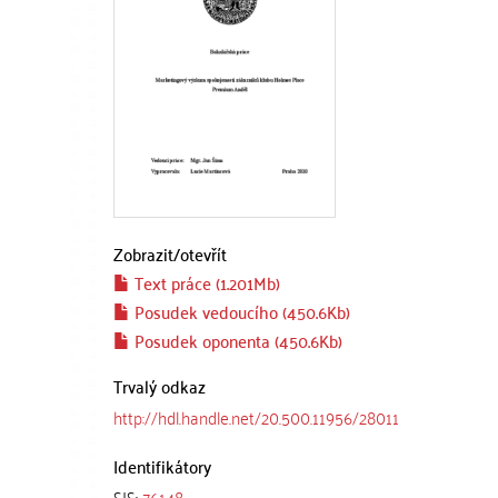
Zobrazit/
otevřít
Text práce (1.201Mb)
Posudek vedoucího (450.6Kb)
Posudek oponenta (450.6Kb)
Trvalý odkaz
http://hdl.handle.net/20.500.11956/28011
Identifikátory
SIS:
76148