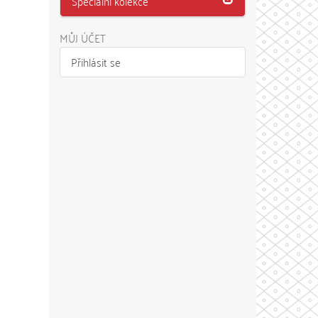
Speciální kolekce
MŮJ ÚČET
Přihlásit se