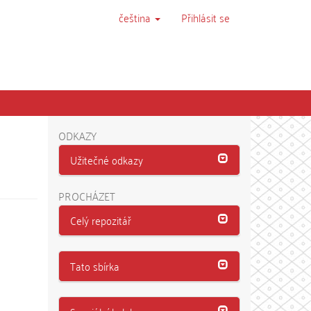
čeština
Přihlásit se
ODKAZY
Užitečné odkazy
PROCHÁZET
Celý repozitář
Tato sbírka