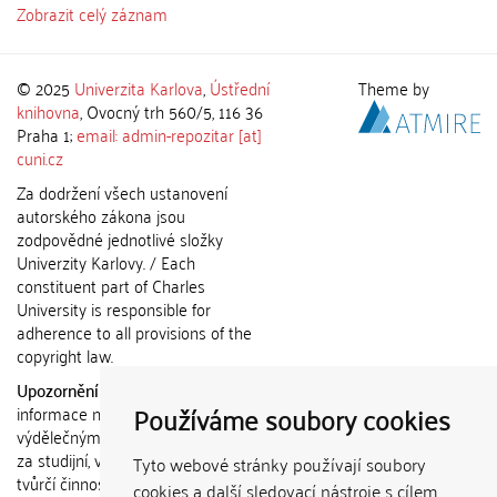
Zobrazit celý záznam
© 2025
Univerzita Karlova
,
Ústřední
Theme by
knihovna
, Ovocný trh 560/5, 116 36
Praha 1;
email: admin-repozitar [at]
cuni.cz
Za dodržení všech ustanovení
autorského zákona jsou
zodpovědné jednotlivé složky
Univerzity Karlovy. / Each
constituent part of Charles
University is responsible for
adherence to all provisions of the
copyright law.
Upozornění / Notice:
Získané
Používáme soubory cookies
informace nemohou být použity k
výdělečným účelům nebo vydávány
za studijní, vědeckou nebo jinou
Tyto webové stránky používají soubory
tvůrčí činnost jiné osoby než autora.
cookies a další sledovací nástroje s cílem