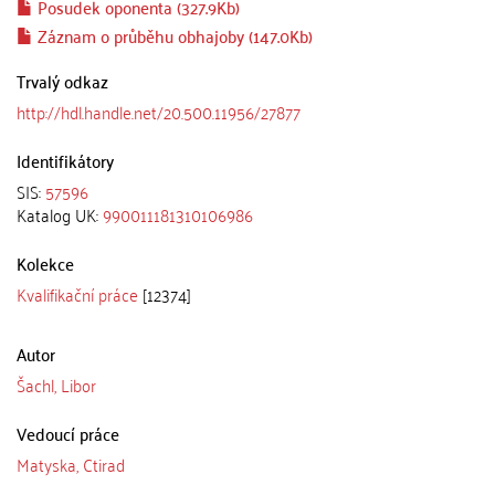
Posudek oponenta (327.9Kb)
Záznam o průběhu obhajoby (147.0Kb)
Trvalý odkaz
http://hdl.handle.net/20.500.11956/27877
Identifikátory
SIS:
57596
Katalog UK:
990011181310106986
Kolekce
Kvalifikační práce
[12374]
Autor
Šachl, Libor
Vedoucí práce
Matyska, Ctirad