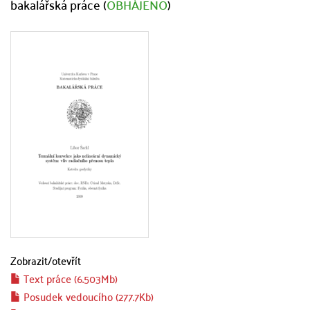
bakalářská práce (
OBHÁJENO
)
Zobrazit/
otevřít
Text práce (6.503Mb)
Posudek vedoucího (277.7Kb)