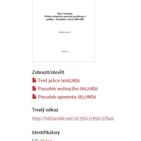
Zobrazit/
otevřít
Text práce (468.2Kb)
Posudek vedoucího (89.21Kb)
Posudek oponenta (83.78Kb)
Trvalý odkaz
http://hdl.handle.net/20.500.11956/27849
Identifikátory
SIS:
85516