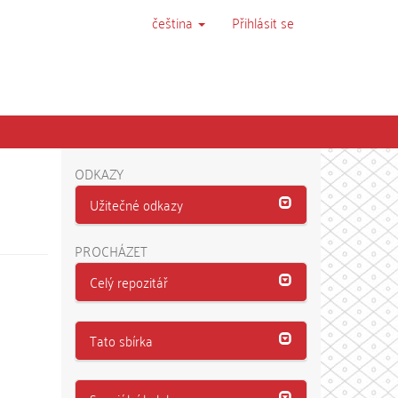
čeština
Přihlásit se
ODKAZY
Užitečné odkazy
PROCHÁZET
Celý repozitář
Tato sbírka