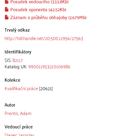
Posudek vedoucího (333.8Kb)
Posudek oponenta (42.52Kb)
Záznam o průběhu obhajoby (2.679Mb)
Trvalý odkaz
http://hdl.handle.net/20.500.11956/27563
Identifikátory
SIS:
82117
Katalog UK:
990011953210106986
Kolekce
Kvalifikační práce
[20621]
Autor
Prentis, Adam
Vedoucí práce
Slanec, Jaroslav