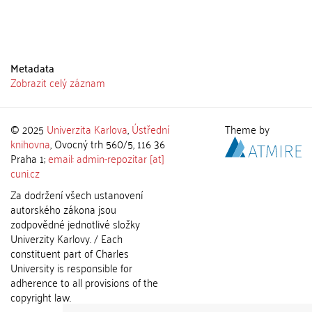
Metadata
Zobrazit celý záznam
© 2025
Univerzita Karlova
,
Ústřední
Theme by
knihovna
, Ovocný trh 560/5, 116 36
Praha 1;
email: admin-repozitar [at]
cuni.cz
Za dodržení všech ustanovení
autorského zákona jsou
zodpovědné jednotlivé složky
Univerzity Karlovy. / Each
constituent part of Charles
University is responsible for
adherence to all provisions of the
copyright law.