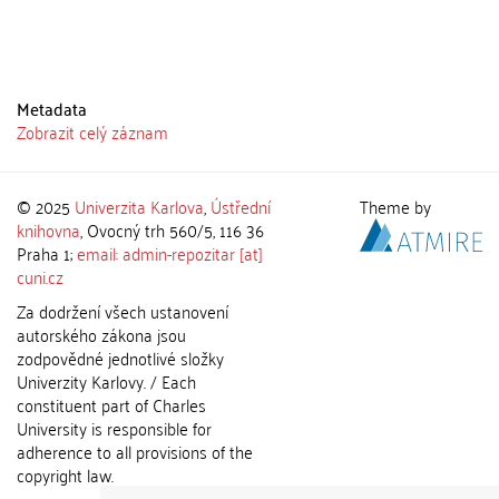
Metadata
Zobrazit celý záznam
© 2025
Univerzita Karlova
,
Ústřední
Theme by
knihovna
, Ovocný trh 560/5, 116 36
Praha 1;
email: admin-repozitar [at]
cuni.cz
Za dodržení všech ustanovení
autorského zákona jsou
zodpovědné jednotlivé složky
Univerzity Karlovy. / Each
constituent part of Charles
University is responsible for
adherence to all provisions of the
copyright law.