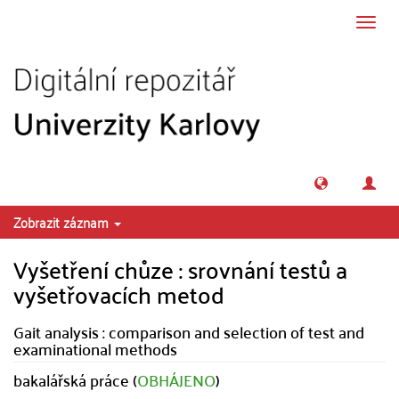
Přeskočit na obsah
Přepn
navig
Zobrazit záznam
Vyšetření chůze : srovnání testů a
vyšetřovacích metod
Gait analysis : comparison and selection of test and
examinational methods
bakalářská práce (
OBHÁJENO
)