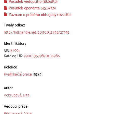
Posudek vedoucího (18.04Kb)
Posudek oponenta (45.87Kb)
Záznam o průběhu obhajoby (16.92Kb)
Trvalý odkaz
http://hdl.handle.net/20.500.11956/27552
Identifikátory
SIS:
87991
Katalog UK:
990013579870106986
Kolekce
Kvalifikační práce
[5135]
Autor
Vobrubová, Dita
Vedoucí práce
Pitrmanová, Věra