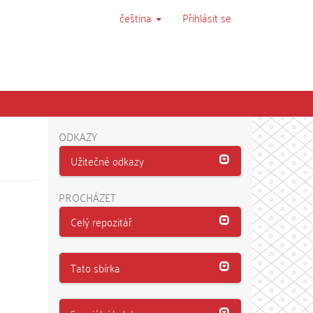
čeština
Přihlásit se
ODKAZY
Užitečné odkazy
PROCHÁZET
Celý repozitář
Tato sbírka