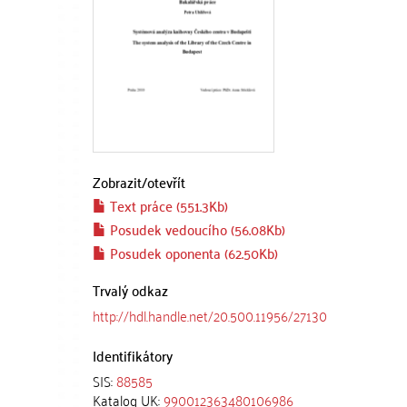
Zobrazit/
otevřít
Text práce (551.3Kb)
Posudek vedoucího (56.08Kb)
Posudek oponenta (62.50Kb)
Trvalý odkaz
http://hdl.handle.net/20.500.11956/27130
Identifikátory
SIS:
88585
Katalog UK:
990012363480106986