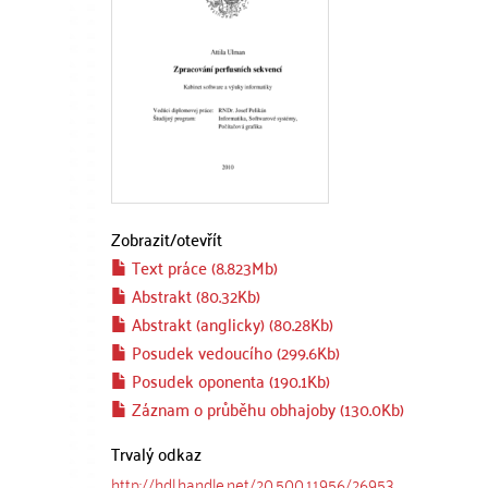
Zobrazit/
otevřít
Text práce (8.823Mb)
Abstrakt (80.32Kb)
Abstrakt (anglicky) (80.28Kb)
Posudek vedoucího (299.6Kb)
Posudek oponenta (190.1Kb)
Záznam o průběhu obhajoby (130.0Kb)
Trvalý odkaz
http://hdl.handle.net/20.500.11956/26953