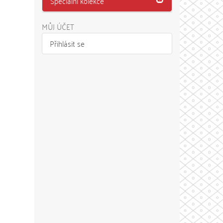
Speciální kolekce
MŮJ ÚČET
Přihlásit se