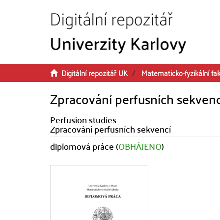
Přeskočit na obsah
Digitální repozitář UK
Matematicko-fyzikální fak
Zpracování perfusních sekvenc
Perfusion studies
Zpracování perfusních sekvencí
diplomová práce (
OBHÁJENO
)