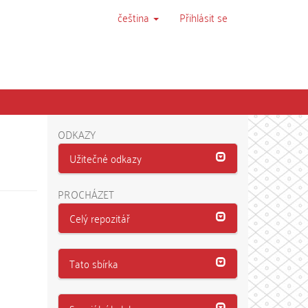
čeština
Přihlásit se
ODKAZY
Užitečné odkazy
PROCHÁZET
Celý repozitář
Tato sbírka