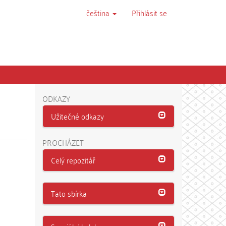
čeština
Přihlásit se
ODKAZY
Užitečné odkazy
PROCHÁZET
Celý repozitář
Tato sbírka