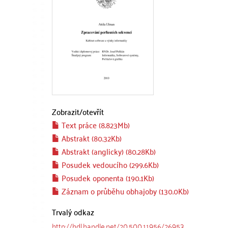
Zobrazit/
otevřít
Text práce (8.823Mb)
Abstrakt (80.32Kb)
Abstrakt (anglicky) (80.28Kb)
Posudek vedoucího (299.6Kb)
Posudek oponenta (190.1Kb)
Záznam o průběhu obhajoby (130.0Kb)
Trvalý odkaz
http://hdl.handle.net/20.500.11956/26953