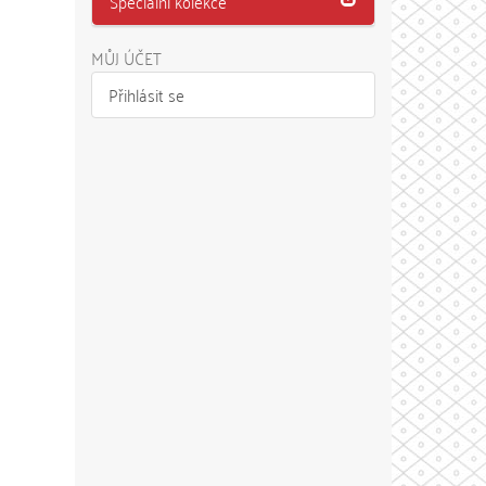
Speciální kolekce
MŮJ ÚČET
Přihlásit se