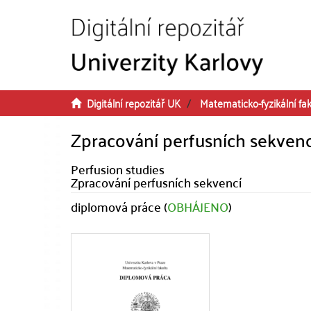
Přeskočit na obsah
Digitální repozitář UK
Matematicko-fyzikální fak
Zpracování perfusních sekvenc
Perfusion studies
Zpracování perfusních sekvencí
diplomová práce (
OBHÁJENO
)