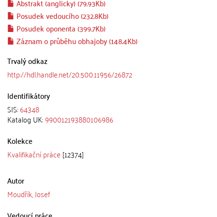
Abstrakt (anglicky) (79.93Kb)
Posudek vedoucího (232.8Kb)
Posudek oponenta (399.7Kb)
Záznam o průběhu obhajoby (148.4Kb)
Trvalý odkaz
http://hdl.handle.net/20.500.11956/26872
Identifikátory
SIS:
64348
Katalog UK:
990012193880106986
Kolekce
Kvalifikační práce
[12374]
Autor
Moudřík, Josef
Vedoucí práce