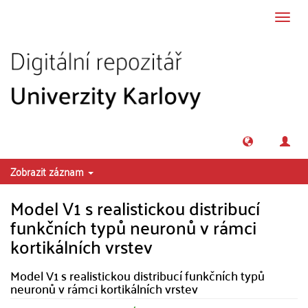
Přeskočit na obsah
Přepn
navig
Zobrazit záznam
Model V1 s realistickou distribucí
funkčních typů neuronů v rámci
kortikálních vrstev
Model V1 s realistickou distribucí funkčních typů
neuronů v rámci kortikálních vrstev