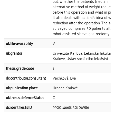
out, whether the patients tried an
alternative method of weight reductio
before this operation and what in parti
It also deals with patient's idea of wei
reduction after the operation. The sa
surveyed comprises 50 patients after
robot-assisted sleeve gastrectomy.
uk.file-availability
V
uk.grantor
Univerzita Karlova, Lékařská fakulta v
Králové, Ústav sociálního lékařství
thesis.grade.code
1
dc.contributor.consultant
Vachková, Eva
uk.publication-place
Hradec Králové
uk.thesis.defenceStatus
O
dc.identifier.lisID
990014668130106986