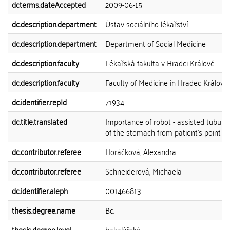
dcterms.dateAccepted
2009-06-15
dc.description.department
Ústav sociálního lékařství
dc.description.department
Department of Social Medicine
dc.description.faculty
Lékařská fakulta v Hradci Králové
dc.description.faculty
Faculty of Medicine in Hradec Králové
dc.identifier.repId
71934
dc.title.translated
Importance of robot - assisted tubulis
of the stomach from patient's point of
dc.contributor.referee
Horáčková, Alexandra
dc.contributor.referee
Schneiderová, Michaela
dc.identifier.aleph
001466813
thesis.degree.name
Bc.
thesis.degree.level
bakalářské