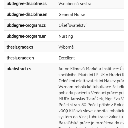
uk.degree-discipline.cs
Všeobecná sestra
uk.degree-discipline.en
General Nurse
uk.degree-program.cs
Ošetřovatelství
uk.degree-program.en
Nursing
thesis.grade.cs
Výborně
thesis.grade.en
Excellent
uk.abstract.cs
Autor: Klímová Markéta Instituce: Úst
sociálního lékařství LF UK v Hradci Kr
Oddělení ošetřovatelství Název práce:
Význam robotické tubulizace žaludku 
pohledu pacienta Vedoucí práce: prim.
MUDr. Jaroslav Tvarůžek, Mgr. Eva Va
Počet stran: 80 Počet příloh: 2 Rok ob
2009 Klíčová slova: obezita, robotický
systém da Vinci, tubulizace žaludku
Bakalářská práce je rozdělena do dvou