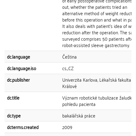
of early postoperative complications. I
out, whether the patients tried an
alternative method of weight reductio
before this operation and what in parti
It also deals with patient's idea of wei
reduction after the operation. The sa
surveyed comprises 50 patients after
robot-assisted sleeve gastrectomy.
dc.language
Čeština
dc.language.iso
cs_CZ
dc.publisher
Univerzita Karlova, Lékařská fakulta v
Králové
dc.title
Význam robotické tubulizace žaludku 
pohledu pacienta
dc.type
bakalářská práce
dcterms.created
2009