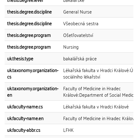
thesis.degree.discipline
General Nurse
thesis.degree.discipline
Všeobecná sestra
thesis.degree.program
Ošetřovatelství
thesis.degree.program
Nursing
uk.thesis.type
bakalářská práce
uk.taxonomy.organization-
Lékařská fakulta v Hradci Králové::Úst
cs
sociálního lékařství
uk.taxonomy.organization-
Faculty of Medicine in Hradec
en
Králové::Department of Social Medicin
uk.faculty-name.cs
Lékařská fakulta v Hradci Králové
uk.faculty-name.en
Faculty of Medicine in Hradec Králové
uk.faculty-abbr.cs
LFHK