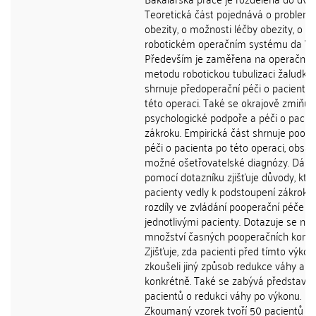
Teoretická část pojednává o problema
obezity, o možnosti léčby obezity, o
robotickém operačním systému da Vin
Především je zaměřena na operační
metodu robotickou tubulizaci žaludku.
shrnuje předoperační péči o pacienta 
této operaci. Také se okrajově zmiňuj
psychologické podpoře a péči o pacie
zákroku. Empirická část shrnuje poope
péči o pacienta po této operaci, obsah
možné ošetřovatelské diagnózy. Dále
pomocí dotazníku zjišťuje důvody, kte
pacienty vedly k podstoupení zákroku,
rozdíly ve zvládání pooperační péče m
jednotlivými pacienty. Dotazuje se na 
množství časných pooperačních kompl
Zjišťuje, zda pacienti před tímto výko
zkoušeli jiný způsob redukce váhy a j
konkrétně. Také se zabývá představo
pacientů o redukci váhy po výkonu.
Zkoumaný vzorek tvoří 50 pacientů p