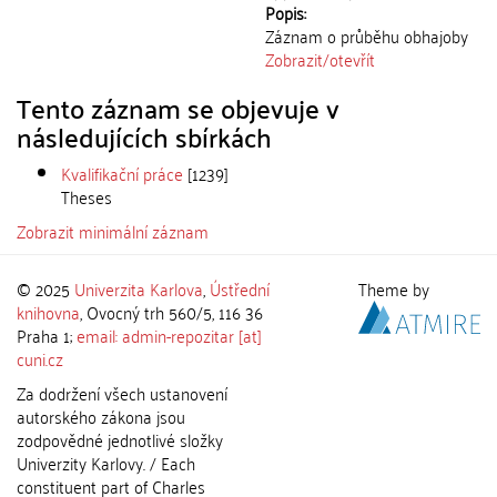
Popis:
Záznam o průběhu obhajoby
Zobrazit/
otevřít
Tento záznam se objevuje v
následujících sbírkách
Kvalifikační práce
[1239]
Theses
Zobrazit minimální záznam
© 2025
Univerzita Karlova
,
Ústřední
Theme by
knihovna
, Ovocný trh 560/5, 116 36
Praha 1;
email: admin-repozitar [at]
cuni.cz
Za dodržení všech ustanovení
autorského zákona jsou
zodpovědné jednotlivé složky
Univerzity Karlovy. / Each
constituent part of Charles