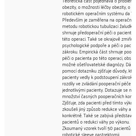
Teoretická část pojednává o problema
obezity, o možnosti léčby obezity, o
robotickém operačním systému da Vin
Především je zaměřena na operační
metodu robotickou tubulizaci žaludku.
shrnuje předoperační péči o pacienta 
této operaci. Také se okrajově zmiňuj
psychologické podpoře a péči o pacie
zákroku. Empirická část shrnuje poope
péči o pacienta po této operaci, obsah
možné ošetřovatelské diagnózy. Dále
pomocí dotazníku zjišťuje důvody, kte
pacienty vedly k podstoupení zákroku,
rozdíly ve zvládání pooperační péče m
jednotlivými pacienty. Dotazuje se na 
množství časných pooperačních kompl
Zjišťuje, zda pacienti před tímto výko
zkoušeli jiný způsob redukce váhy a j
konkrétně. Také se zabývá představo
pacientů o redukci váhy po výkonu.
Zkoumaný vzorek tvoří 50 pacientů p
robotické sleeve gastrektomii.