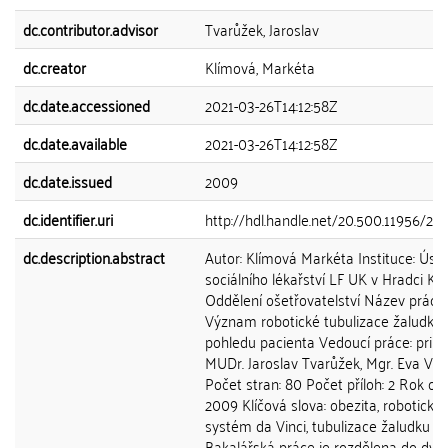
dc.contributor.advisor
Tvarůžek, Jaroslav
dc.creator
Klímová, Markéta
dc.date.accessioned
2021-03-26T14:12:58Z
dc.date.available
2021-03-26T14:12:58Z
dc.date.issued
2009
dc.identifier.uri
http://hdl.handle.net/20.500.11956/26
dc.description.abstract
Autor: Klímová Markéta Instituce: Úst
sociálního lékařství LF UK v Hradci Kr
Oddělení ošetřovatelství Název práce:
Význam robotické tubulizace žaludku 
pohledu pacienta Vedoucí práce: prim.
MUDr. Jaroslav Tvarůžek, Mgr. Eva Va
Počet stran: 80 Počet příloh: 2 Rok ob
2009 Klíčová slova: obezita, robotický
systém da Vinci, tubulizace žaludku
Bakalářská práce je rozdělena do dvou