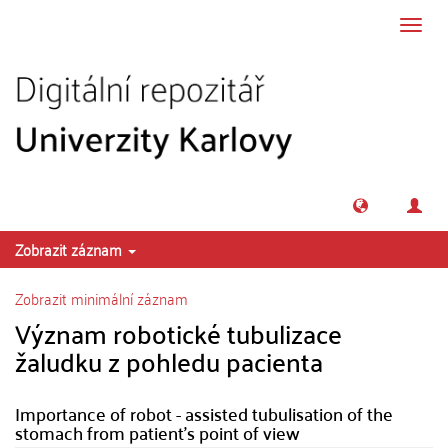
Přeskočit na obsah
Přepn
navig
Zobrazit záznam
Zobrazit minimální záznam
Význam robotické tubulizace
žaludku z pohledu pacienta
Importance of robot - assisted tubulisation of the
stomach from patient's point of view