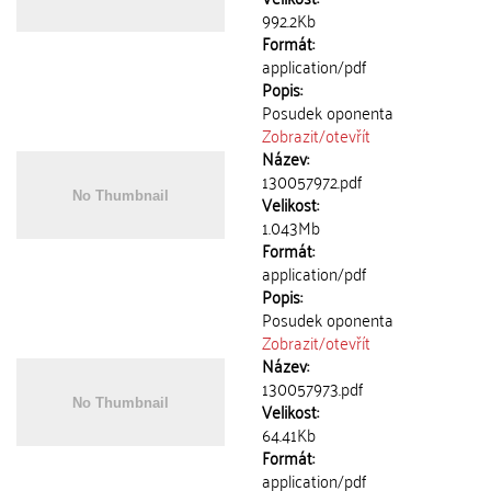
992.2Kb
Formát:
application/pdf
Popis:
Posudek oponenta
Zobrazit/
otevřít
Název:
130057972.pdf
Velikost:
1.043Mb
Formát:
application/pdf
Popis:
Posudek oponenta
Zobrazit/
otevřít
Název:
130057973.pdf
Velikost:
64.41Kb
Formát:
application/pdf