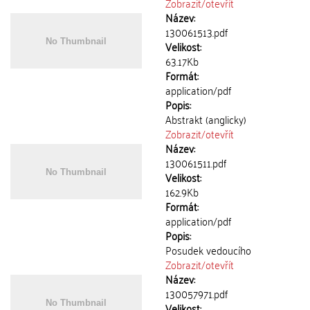
Zobrazit/
otevřít
Název:
130061513.pdf
Velikost:
63.17Kb
Formát:
application/pdf
Popis:
Abstrakt (anglicky)
Zobrazit/
otevřít
Název:
130061511.pdf
Velikost:
162.9Kb
Formát:
application/pdf
Popis:
Posudek vedoucího
Zobrazit/
otevřít
Název:
130057971.pdf
Velikost: