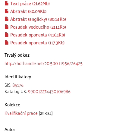
Text práce (21.62Mb)
Abstrakt (80.09Kb)
Abstrakt (anglicky) (80.14Kb)
Posudek vedoucího (211.1Kb)
Posudek oponenta (416.1Kb)
Posudek oponenta (117.3Kb)
Trvalý odkaz
http://hdl.handle.net/20.500.11956/26425
Identifikátory
SIS:
85176
Katalog UK:
990012274430106986
Kolekce
Kvalifikační práce
[25332]
Autor