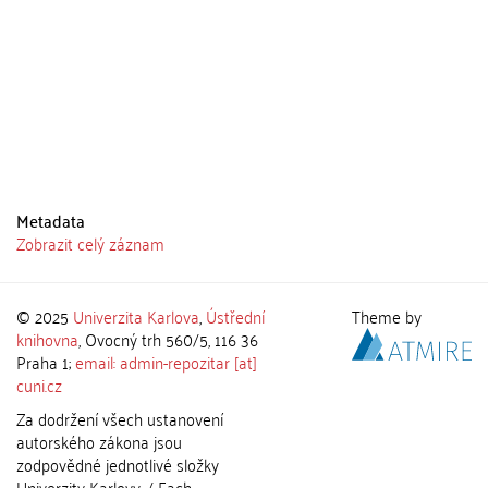
Metadata
Zobrazit celý záznam
© 2025
Univerzita Karlova
,
Ústřední
Theme by
knihovna
, Ovocný trh 560/5, 116 36
Praha 1;
email: admin-repozitar [at]
cuni.cz
Za dodržení všech ustanovení
autorského zákona jsou
zodpovědné jednotlivé složky
Univerzity Karlovy. / Each