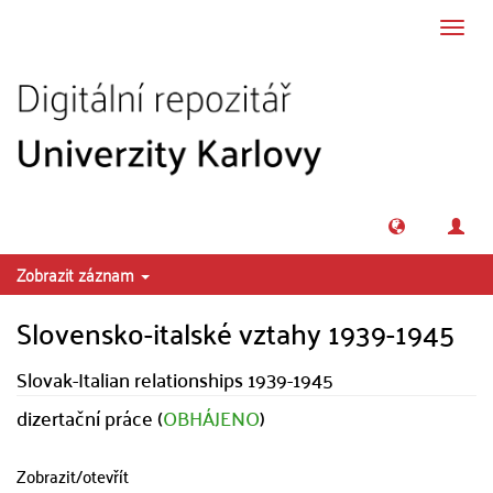
Přeskočit na obsah
Přepn
navig
Zobrazit záznam
Slovensko-italské vztahy 1939-1945
Slovak-Italian relationships 1939-1945
dizertační práce (
OBHÁJENO
)
Zobrazit/
otevřít