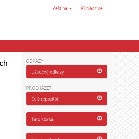
čeština
Přihlásit se
ích
ODKAZY
Užitečné odkazy
PROCHÁZET
Celý repozitář
Tato sbírka