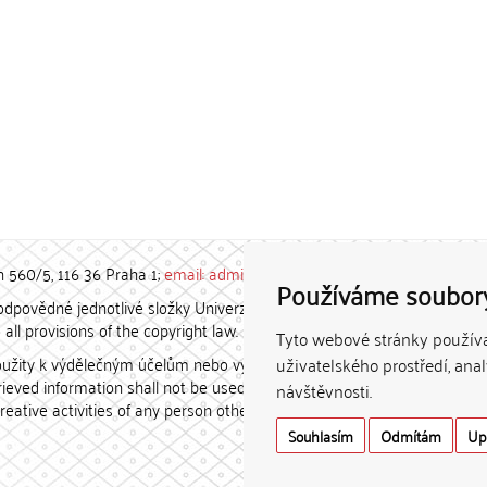
h 560/5, 116 36 Praha 1;
email: admin-repozitar [at] cuni.cz
Používáme soubor
povědné jednotlivé složky Univerzity Karlovy. / Each constituent
all provisions of the copyright law.
Tyto webové stránky používaj
užity k výdělečným účelům nebo vydávány za studijní, vědeckou
uživatelského prostředí, ana
etrieved information shall not be used for any commercial purposes
návštěvnosti.
creative activities of any person other than the author.
Souhlasím
Odmítám
Up