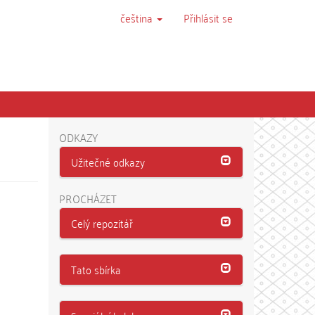
čeština
Přihlásit se
ODKAZY
Užitečné odkazy
PROCHÁZET
Celý repozitář
Tato sbírka