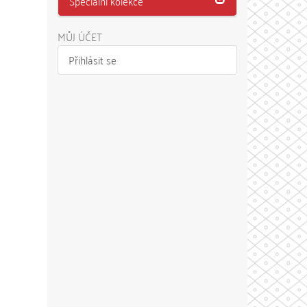
Speciální kolekce
MŮJ ÚČET
Přihlásit se