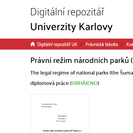
Přeskočit na obsah
Digitální repozitář UK
Právnická fakulta
Kva
Právní režim národních parků 
The legal regime of national parks (the Šuma
diplomová práce (
OBHÁJENO
)