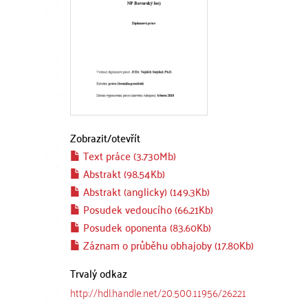
Zobrazit/
otevřít
Text práce (3.730Mb)
Abstrakt (98.54Kb)
Abstrakt (anglicky) (149.3Kb)
Posudek vedoucího (66.21Kb)
Posudek oponenta (83.60Kb)
Záznam o průběhu obhajoby (17.80Kb)
Trvalý odkaz
http://hdl.handle.net/20.500.11956/26221