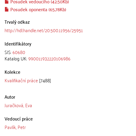
Posudek vedoucího (42.50Kb)
Posudek oponenta (65.78Kb)
Trvalý odkaz
http://hdl.handle.net/20.500.11956/25951
Identifikátory
SIS:
60680
Katalog UK:
990011932220106986
Kolekce
Kvalifikační práce
[7488]
Autor
Juračková, Eva
Vedoucí práce
Pavlík, Petr