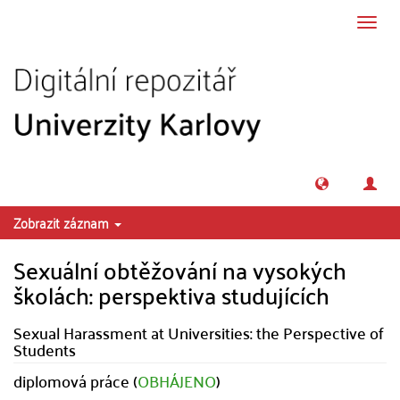
Přeskočit na obsah
Přepn
navig
Zobrazit záznam
Sexuální obtěžování na vysokých
školách: perspektiva studujících
Sexual Harassment at Universities: the Perspective of
Students
diplomová práce (
OBHÁJENO
)