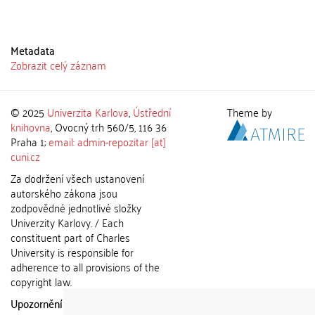
Metadata
Zobrazit celý záznam
© 2025
Univerzita Karlova
,
Ústřední
Theme by
knihovna
, Ovocný trh 560/5, 116 36
Praha 1;
email: admin-repozitar [at]
cuni.cz
Za dodržení všech ustanovení
autorského zákona jsou
zodpovědné jednotlivé složky
Univerzity Karlovy. / Each
constituent part of Charles
University is responsible for
adherence to all provisions of the
copyright law.
Upozornění / Notice:
Získané