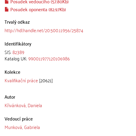
Posudek vedoucího (57.80Kb)
Posudek oponenta (82.97Kb)
Trvalý odkaz
http://hdl.handle.net/20.500.11956/25874
Identifikátory
SIS:
82389
Katalog UK:
990011977120106986
Kolekce
Kvalifikační práce
[20621]
Autor
Křivánková, Daniela
Vedoucí práce
Munková, Gabriela