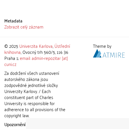
Metadata
Zobrazit celý záznam
© 2025
Univerzita Karlova
,
Ústřední
Theme by
knihovna
, Ovocný trh 560/5, 116 36
Praha 1;
email: admin-repozitar [at]
cuni.cz
Za dodržení všech ustanovení
autorského zákona jsou
zodpovědné jednotlivé složky
Univerzity Karlovy. / Each
constituent part of Charles
University is responsible for
adherence to all provisions of the
copyright law.
Upozornění / Notice:
Získané