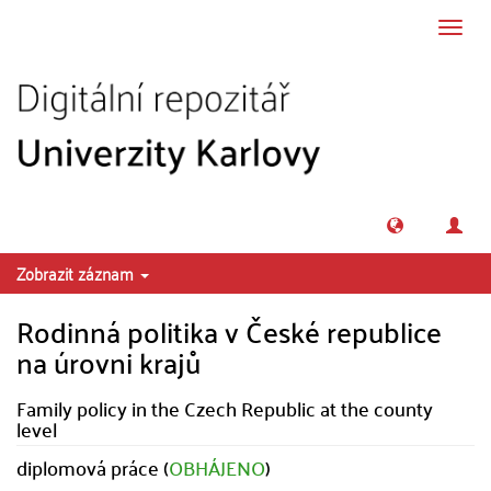
Přeskočit na obsah
Přepn
navig
Zobrazit záznam
Rodinná politika v České republice
na úrovni krajů
Family policy in the Czech Republic at the county
level
diplomová práce (
OBHÁJENO
)