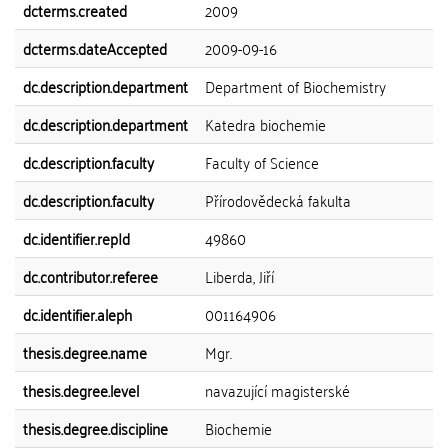
dcterms.created
2009
dcterms.dateAccepted
2009-09-16
dc.description.department
Department of Biochemistry
dc.description.department
Katedra biochemie
dc.description.faculty
Faculty of Science
dc.description.faculty
Přírodovědecká fakulta
dc.identifier.repId
49860
dc.contributor.referee
Liberda, Jiří
dc.identifier.aleph
001164906
thesis.degree.name
Mgr.
thesis.degree.level
navazující magisterské
thesis.degree.discipline
Biochemie