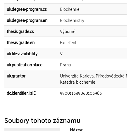
uk.degree-program.cs
Biochemie
uk.degree-program.en
Biochemistry
thesis.grade.cs
Výborně
thesis.grade.en
Excellent
uk.file-availability
V
uk.publication.place
Praha
uk.grantor
Univerzita Karlova, Přírodovědecká fak
Katedra biochemie
dc.identifier.lisID
990011649060106986
Soubory tohoto záznamu
Název: