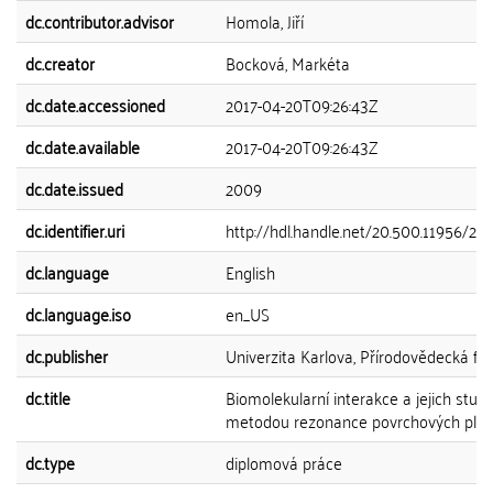
dc.contributor.advisor
Homola, Jiří
dc.creator
Bocková, Markéta
dc.date.accessioned
2017-04-20T09:26:43Z
dc.date.available
2017-04-20T09:26:43Z
dc.date.issued
2009
dc.identifier.uri
http://hdl.handle.net/20.500.11956/25
dc.language
English
dc.language.iso
en_US
dc.publisher
Univerzita Karlova, Přírodovědecká fak
dc.title
Biomolekularní interakce a jejich stud
metodou rezonance povrchových pl
dc.type
diplomová práce