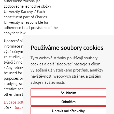
autorského zákona jsou
zodpovědné jednotlivé složky
Univerzity Karlovy. / Each
constituent part of Charles
University is responsible for
adherence to all provisions of the
copyright law.
Upozornění / Notice:
Získané
Používáme soubory cookies
informace nemohou být použity k
výdělečným účelům nebo vydávány
za studijní, vědeckou nebo jinou
Tyto webové stránky používají soubory
tvůrčí činnost jiné osoby než autora.
cookies a další sledovací nástroje s cílem
/ Any retrieved information shall not
vylepšení uživatelského prostředí, analýzy
be used for any commercial
návštěvnosti webových stránek a zjištění
purposes or claimed as results of
zdroje návštěvnosti.
studying, scientific or any other
creative activities of any person
Souhlasím
other than the author.
DSpace software
copyright © 2002-
Odmítám
2015
DuraSpace
Upravit mé předvolby