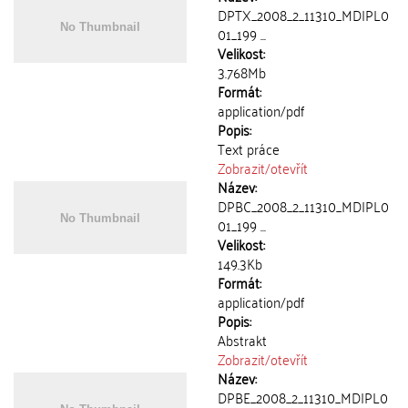
DPTX_2008_2_11310_MDIPL0
01_199 ...
Velikost:
3.768Mb
Formát:
application/pdf
Popis:
Text práce
Zobrazit/
otevřít
Název:
DPBC_2008_2_11310_MDIPL0
01_199 ...
Velikost:
149.3Kb
Formát:
application/pdf
Popis:
Abstrakt
Zobrazit/
otevřít
Název:
DPBE_2008_2_11310_MDIPL0