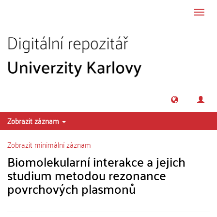
Přeskočit na obsah
Přepn
navig
Zobrazit záznam
Zobrazit minimální záznam
Biomolekularní interakce a jejich
studium metodou rezonance
povrchových plasmonů