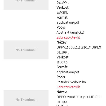
01_199 ...
Velikost:
149.3Kb
Formát:
application/pdf
Popis:
Abstrakt (anglicky)
Zobrazit/
otevřít
Název:
DPPV_2008_2_11310_MDIPL0
01_199 ...
Velikost:
111.0Kb
Formát:
application/pdf
Popis:
Posudek vedoucího
Zobrazit/
otevřít
Název:
DPPO_2008_2_11310_MDIPL0
01_199 ...