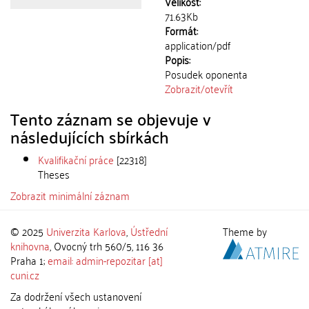
Velikost:
71.63Kb
Formát:
application/pdf
Popis:
Posudek oponenta
Zobrazit/
otevřít
Tento záznam se objevuje v
následujících sbírkách
Kvalifikační práce
[22318]
Theses
Zobrazit minimální záznam
© 2025
Univerzita Karlova
,
Ústřední
Theme by
knihovna
, Ovocný trh 560/5, 116 36
Praha 1;
email: admin-repozitar [at]
cuni.cz
Za dodržení všech ustanovení