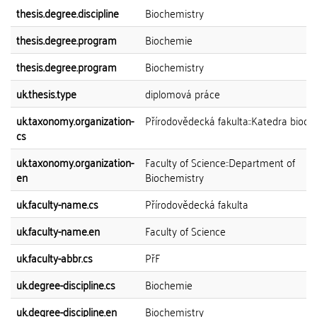
thesis.degree.discipline
Biochemistry
thesis.degree.program
Biochemie
thesis.degree.program
Biochemistry
uk.thesis.type
diplomová práce
uk.taxonomy.organization-
Přírodovědecká fakulta::Katedra bioc
cs
uk.taxonomy.organization-
Faculty of Science::Department of
en
Biochemistry
uk.faculty-name.cs
Přírodovědecká fakulta
uk.faculty-name.en
Faculty of Science
uk.faculty-abbr.cs
PřF
uk.degree-discipline.cs
Biochemie
uk.degree-discipline.en
Biochemistry