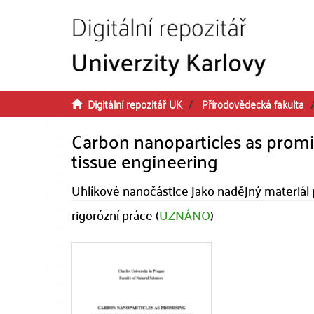
Přeskočit na obsah
Digitální repozitář UK
Přírodovědecká fakulta
Carbon nanoparticles as promi
tissue engineering
Uhlíkové nanočástice jako nadějný materiál p
rigorózní práce (
UZNÁNO
)