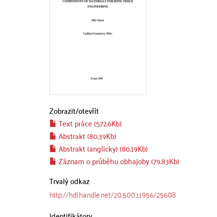
Zobrazit/
otevřít
Text práce (572.6Kb)
Abstrakt (80.39Kb)
Abstrakt (anglicky) (80.19Kb)
Záznam o průběhu obhajoby (79.83Kb)
Trvalý odkaz
http://hdl.handle.net/20.500.11956/25608
Identifikátory