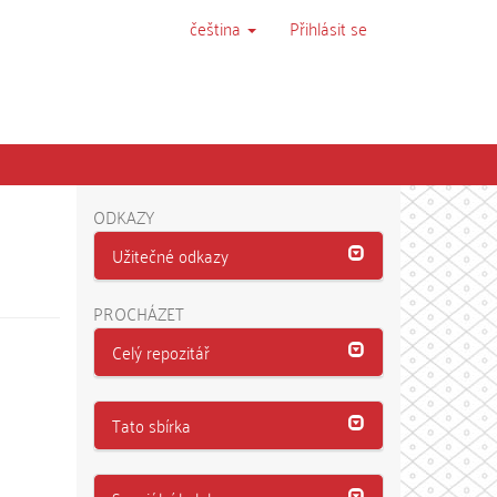
čeština
Přihlásit se
ODKAZY
Užitečné odkazy
PROCHÁZET
Celý repozitář
Tato sbírka