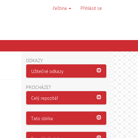
čeština
Přihlásit se
ODKAZY
Užitečné odkazy
PROCHÁZET
Celý repozitář
Tato sbírka