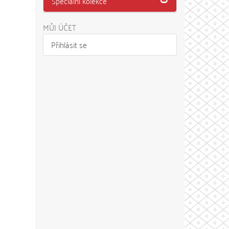
Speciální kolekce
MŮJ ÚČET
Přihlásit se