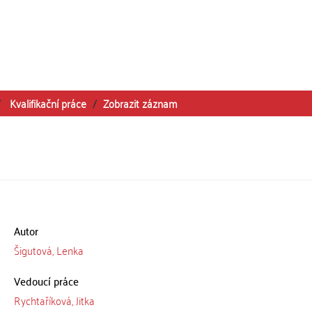
Kvalifikační práce
Zobrazit záznam
Autor
Šigutová, Lenka
Vedoucí práce
Rychtaříková, Jitka