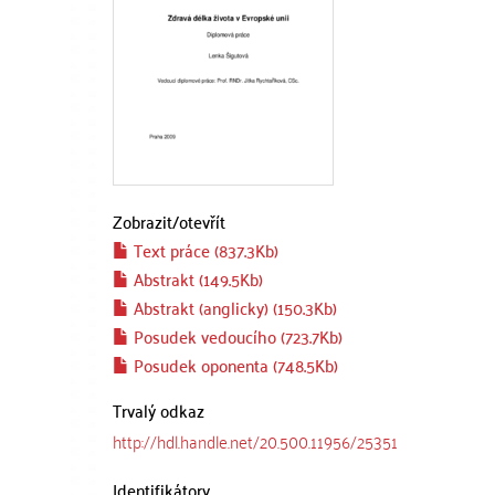
Zobrazit/
otevřít
Text práce (837.3Kb)
Abstrakt (149.5Kb)
Abstrakt (anglicky) (150.3Kb)
Posudek vedoucího (723.7Kb)
Posudek oponenta (748.5Kb)
Trvalý odkaz
http://hdl.handle.net/20.500.11956/25351
Identifikátory