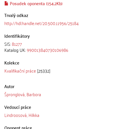
Posudek oponenta (154.2Kb)
Trvalý odkaz
http://hdl.handle.net/20.500.11956/25184
Identifikátory
SIS:
81277
Katalog UK:
990013840730106986
Kolekce
Kvalifikační práce
[25332]
Autor
Špronglová, Barbora
Vedoucí práce
Lindroosová, Hilkka
Oponent práce