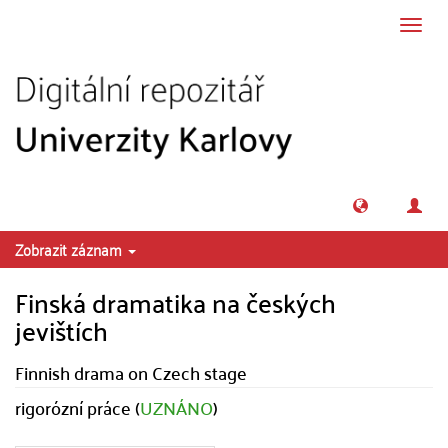
Přeskočit na obsah
Přepn
navig
Zobrazit záznam
Finská dramatika na českých
jevištích
Finnish drama on Czech stage
rigorózní práce (
UZNÁNO
)