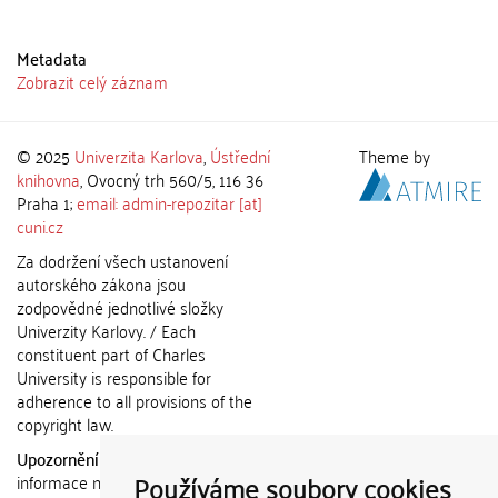
Metadata
Zobrazit celý záznam
© 2025
Univerzita Karlova
,
Ústřední
Theme by
knihovna
, Ovocný trh 560/5, 116 36
Praha 1;
email: admin-repozitar [at]
cuni.cz
Za dodržení všech ustanovení
autorského zákona jsou
zodpovědné jednotlivé složky
Univerzity Karlovy. / Each
constituent part of Charles
University is responsible for
adherence to all provisions of the
copyright law.
Upozornění / Notice:
Získané
Používáme soubory cookies
informace nemohou být použity k