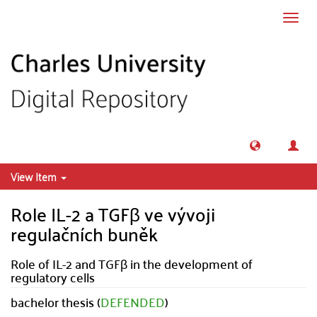
Skip to main content
Toggl
navig
View Item
Role IL-2 a TGFβ ve vývoji
regulačních buněk
Role of IL-2 and TGFβ in the development of
regulatory cells
bachelor thesis (
DEFENDED
)