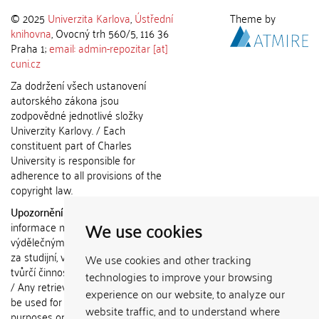
© 2025
Univerzita Karlova
,
Ústřední
Theme by
knihovna
, Ovocný trh 560/5, 116 36
Praha 1;
email: admin-repozitar [at]
cuni.cz
Za dodržení všech ustanovení
autorského zákona jsou
zodpovědné jednotlivé složky
Univerzity Karlovy. / Each
constituent part of Charles
University is responsible for
adherence to all provisions of the
copyright law.
Upozornění / Notice:
Získané
We use cookies
informace nemohou být použity k
výdělečným účelům nebo vydávány
za studijní, vědeckou nebo jinou
We use cookies and other tracking
tvůrčí činnost jiné osoby než autora.
technologies to improve your browsing
/ Any retrieved information shall not
experience on our website, to analyze our
be used for any commercial
website traffic, and to understand where
purposes or claimed as results of