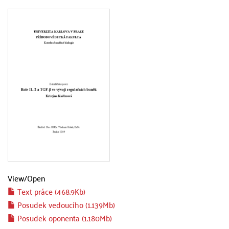
View/
Open
Text práce (468.9Kb)
Posudek vedoucího (1.139Mb)
Posudek oponenta (1.180Mb)