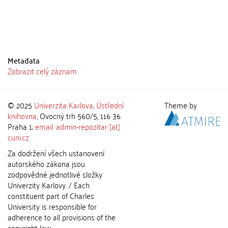
Metadata
Zobrazit celý záznam
© 2025
Univerzita Karlova
,
Ústřední
Theme by
knihovna
, Ovocný trh 560/5, 116 36
Praha 1;
email: admin-repozitar [at]
cuni.cz
Za dodržení všech ustanovení
autorského zákona jsou
zodpovědné jednotlivé složky
Univerzity Karlovy. / Each
constituent part of Charles
University is responsible for
adherence to all provisions of the
copyright law.