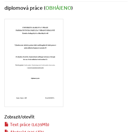
diplomová práce (
OBHÁJENO
)
Zobrazit/
otevřít
Text práce (1.639Mb)
Abstrakt (125.6Kb)