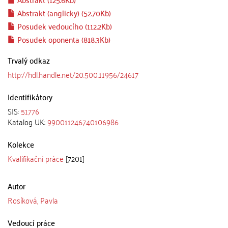
Abstrakt (anglicky) (52.70Kb)
Posudek vedoucího (112.2Kb)
Posudek oponenta (818.3Kb)
Trvalý odkaz
http://hdl.handle.net/20.500.11956/24617
Identifikátory
SIS:
51776
Katalog UK:
990011246740106986
Kolekce
Kvalifikační práce
[7201]
Autor
Rosíková, Pavla
Vedoucí práce