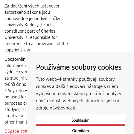
Za dodržení všech ustanovení
autorského zákona jsou
zodpovědné jednotlivé složky
Univerzity Karlovy. / Each
constituent part of Charles
University is responsible for
adherence to all provisions of the
copyright law.
Upozornění / Notice:
Získané
Používáme soubory cookies
informace nemohou být použity k
výdělečným účelům nebo vydávány
za studijní, vědeckou nebo jinou
Tyto webové stránky používají soubory
tvůrčí činnost jiné osoby než autora.
cookies a další sledovací nástroje s cílem
/ Any retrieved information shall not
vylepšení uživatelského prostředí, analýzy
be used for any commercial
návštěvnosti webových stránek a zjištění
purposes or claimed as results of
zdroje návštěvnosti.
studying, scientific or any other
creative activities of any person
Souhlasím
other than the author.
DSpace software
copyright © 2002-
Odmítám