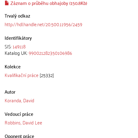
Záznam o průběhu obhajoby (150.8Kb)
Trvalý odkaz
http://hdl.handle.net/20.500.11956/2459
Identifikátory
SIS:
149118
Katalog UK:
990021282350106986
Kolekce
Kvalifikační práce
[25332]
Autor
Koranda, David
Vedoucí práce
Robbins, David Lee
Oponent práce