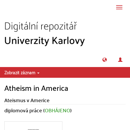
Přeskočit na obsah
Přepn
navig
Zobrazit záznam
Atheism in America
Ateismus v Americe
diplomová práce (
OBHÁJENO
)