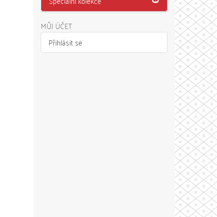
Speciální kolekce
MŮJ ÚČET
Přihlásit se