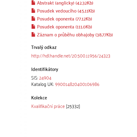
Abstrakt (anglicky) (42.32Kb)
Posudek vedoucího (45.11Kb)
Posudek oponenta (77.12Kb)
Posudek oponenta (111.0Kb)
Záznam o průběhu obhajoby (38.77Kb)
Trvalý odkaz
http://hdl.handle.net/20.500.11956/24323
Identifikátory
SIS:
24904
Katalog UK:
990014820400106986
Kolekce
Kvalifikační práce
[25332]