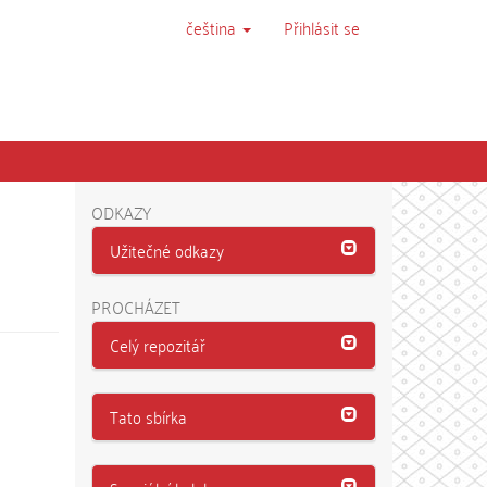
čeština
Přihlásit se
ODKAZY
Užitečné odkazy
PROCHÁZET
Celý repozitář
Tato sbírka