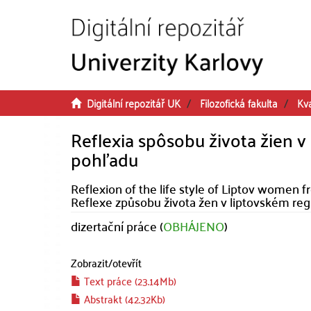
Přeskočit na obsah
Digitální repozitář UK
Filozofická fakulta
Kva
Reflexia spôsobu života žien v
pohľadu
Reflexion of the life style of Liptov women f
Reflexe způsobu života žen v liptovském reg
dizertační práce (
OBHÁJENO
)
Zobrazit/
otevřít
Text práce (23.14Mb)
Abstrakt (42.32Kb)