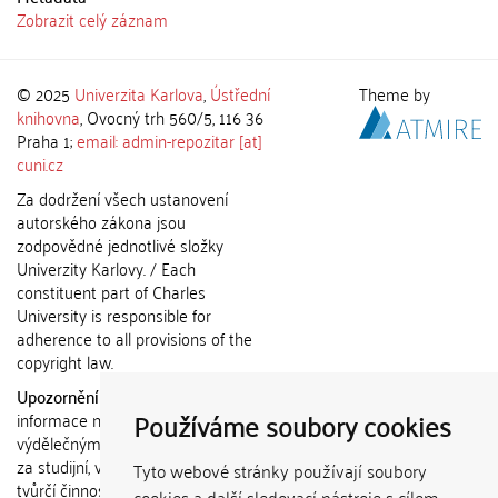
Zobrazit celý záznam
© 2025
Univerzita Karlova
,
Ústřední
Theme by
knihovna
, Ovocný trh 560/5, 116 36
Praha 1;
email: admin-repozitar [at]
cuni.cz
Za dodržení všech ustanovení
autorského zákona jsou
zodpovědné jednotlivé složky
Univerzity Karlovy. / Each
constituent part of Charles
University is responsible for
adherence to all provisions of the
copyright law.
Upozornění / Notice:
Získané
Používáme soubory cookies
informace nemohou být použity k
výdělečným účelům nebo vydávány
za studijní, vědeckou nebo jinou
Tyto webové stránky používají soubory
tvůrčí činnost jiné osoby než autora.
cookies a další sledovací nástroje s cílem