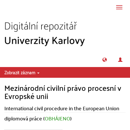
Přeskočit na obsah
Přepn
navig
Zobrazit záznam
Mezinárodní civilní právo procesní v
Evropské unii
International civil procedure in the European Union
diplomová práce (
OBHÁJENO
)