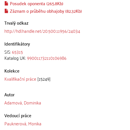
Posudek oponenta (265.8Kb)
Záznam o průběhu obhajoby (82.32Kb)
Trvalý odkaz
http://hdl.handle.net/20.500.11956/24034
Identifikátory
SIS:
65315
Katalog UK:
990011732110106986
Kolekce
Kvalifikační práce
[15249]
Autor
Adamová, Dominika
Vedoucí práce
Pauknerová, Monika