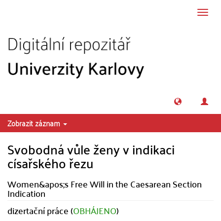
Přeskočit na obsah
Přepn
navig
Zobrazit záznam
Svobodná vůle ženy v indikaci
císařského řezu
Women&apos;s Free Will in the Caesarean Section
Indication
dizertační práce (
OBHÁJENO
)