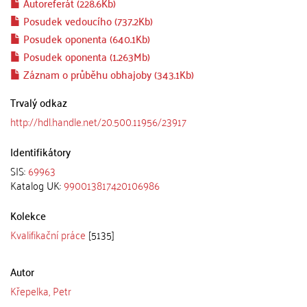
Autoreferát (228.6Kb)
Posudek vedoucího (737.2Kb)
Posudek oponenta (640.1Kb)
Posudek oponenta (1.263Mb)
Záznam o průběhu obhajoby (343.1Kb)
Trvalý odkaz
http://hdl.handle.net/20.500.11956/23917
Identifikátory
SIS:
69963
Katalog UK:
990013817420106986
Kolekce
Kvalifikační práce
[5135]
Autor
Křepelka, Petr