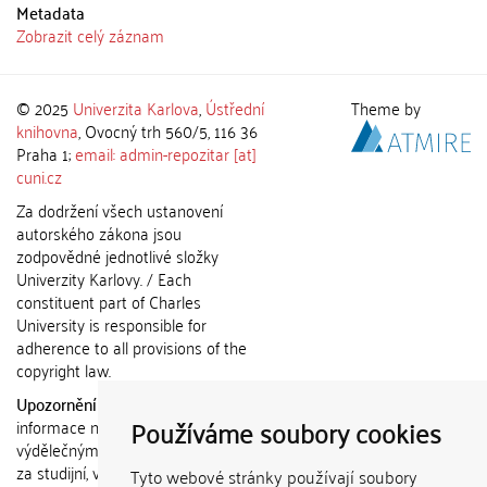
Metadata
Zobrazit celý záznam
© 2025
Univerzita Karlova
,
Ústřední
Theme by
knihovna
, Ovocný trh 560/5, 116 36
Praha 1;
email: admin-repozitar [at]
cuni.cz
Za dodržení všech ustanovení
autorského zákona jsou
zodpovědné jednotlivé složky
Univerzity Karlovy. / Each
constituent part of Charles
University is responsible for
adherence to all provisions of the
copyright law.
Upozornění / Notice:
Získané
Používáme soubory cookies
informace nemohou být použity k
výdělečným účelům nebo vydávány
za studijní, vědeckou nebo jinou
Tyto webové stránky používají soubory