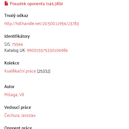
Posudek oponenta (146.3Kb)
Trvalý odkaz
http://hdl.handle.net/20.500.11956/23783
Identifikátory
SIS:
75566
Katalog UK:
990015575330106986
Kolekce
Kvalifikační práce
[25332]
Autor
Mišaga, Vít
Vedoucí práce
Čechura, Jaroslav
Oponent práce