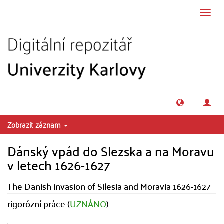
Přeskočit na obsah
Přepn
navig
Zobrazit záznam
Dánský vpád do Slezska a na Moravu
v letech 1626-1627
The Danish invasion of Silesia and Moravia 1626-1627
rigorózní práce (
UZNÁNO
)