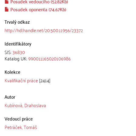
Posudek vedoucího (52.82Kb)
Posudek oponenta (74.67Kb)
Trvalý odkaz
http://hdl.handle.net/20.500.11956/23372
Identifikátory
SIS:
36830
Katalog UK:
990011165020106986
Kolekce
Kvalifikační práce
[2414]
Autor
Kubínová, Drahoslava
Vedoucí práce
Petráček, Tomáš