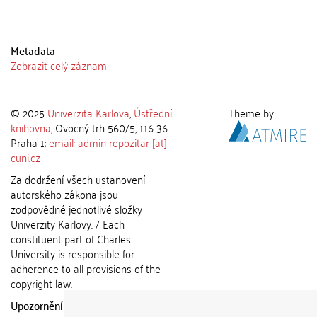
Metadata
Zobrazit celý záznam
© 2025
Univerzita Karlova
,
Ústřední
Theme by
knihovna
, Ovocný trh 560/5, 116 36
Praha 1;
email: admin-repozitar [at]
cuni.cz
Za dodržení všech ustanovení
autorského zákona jsou
zodpovědné jednotlivé složky
Univerzity Karlovy. / Each
constituent part of Charles
University is responsible for
adherence to all provisions of the
copyright law.
Upozornění / Notice:
Získané