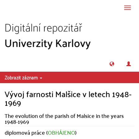
Přeskočit na obsah
Přepn
navig
Zobrazit záznam
Vývoj farnosti Malšice v letech 1948-
1969
The evolution of the parish of Malsice in the years
1948-1969
diplomová práce (
OBHÁJENO
)