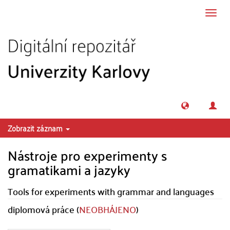
Přeskočit na obsah
Přepn
navig
Zobrazit záznam
Nástroje pro experimenty s
gramatikami a jazyky
Tools for experiments with grammar and languages
diplomová práce (
NEOBHÁJENO
)