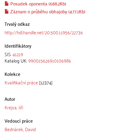
Posudek oponenta (688.2Kb)
Záznam o průběhu obhajoby (477.1Kb)
Trvalý odkaz
http://hdl.handle.net/20.500.11956/22736
Identifikátory
SIS:
41219
Katalog UK:
990015626910106986
Kolekce
Kvalifikační práce
[12374]
Autor
Krejsa, Jiří
Vedoucí práce
Bednárek, David