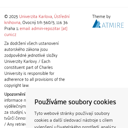
© 2025
Univerzita Karlova
,
Ústřední
Theme by
knihovna
, Ovocný trh 560/5, 116 36
Praha 1;
email: admin-repozitar [at]
cuni.cz
Za dodržení všech ustanovení
autorského zákona jsou
zodpovědné jednotlivé složky
Univerzity Karlovy. / Each
constituent part of Charles
University is responsible for
adherence to all provisions of the
copyright law.
Upozornění / Notice:
Získané
Používáme soubory cookies
informace nemohou být použity k
výdělečným účelům nebo vydávány
za studijní, vědeckou nebo jinou
Tyto webové stránky používají soubory
tvůrčí činnost jiné osoby než autora.
cookies a další sledovací nástroje s cílem
/ Any retrieved information shall not
vylepšení uživatelského prostředí, analýzy