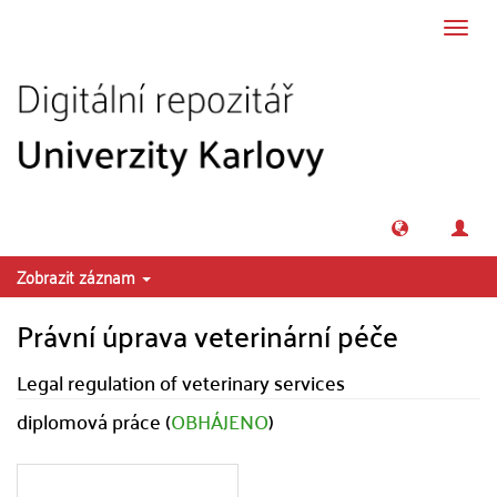
Přeskočit na obsah
Přepn
navig
Zobrazit záznam
Právní úprava veterinární péče
Legal regulation of veterinary services
diplomová práce (
OBHÁJENO
)