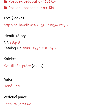
Posudek vedoucího (421.9Kb)
Posudek oponenta (489.1Kb)
Trvalý odkaz
http://hdl.handle.net/20.500.11956/22238
Identifikátory
SIS:
68458
Katalog UK:
990011934120106986
Kolekce
Kvalifikační práce
[25332]
Autor
Honč, Petr
Vedoucí práce
Čechura, Jaroslav