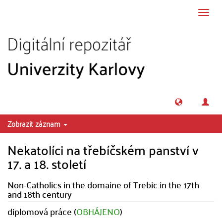
Přeskočit na obsah
Přepn
navig
Zobrazit záznam
Nekatolíci na třebíčském panství v
17. a 18. století
Non-Catholics in the domaine of Trebic in the 17th
and 18th century
diplomová práce (
OBHÁJENO
)