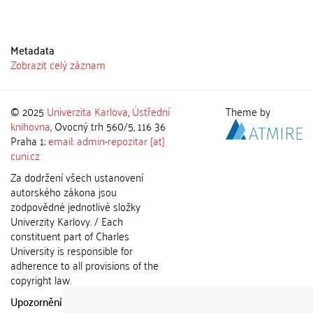
Metadata
Zobrazit celý záznam
© 2025
Univerzita Karlova
,
Ústřední
Theme by
knihovna
, Ovocný trh 560/5, 116 36
Praha 1;
email: admin-repozitar [at]
cuni.cz
Za dodržení všech ustanovení
autorského zákona jsou
zodpovědné jednotlivé složky
Univerzity Karlovy. / Each
constituent part of Charles
University is responsible for
adherence to all provisions of the
copyright law.
Upozornění / Notice:
Získané