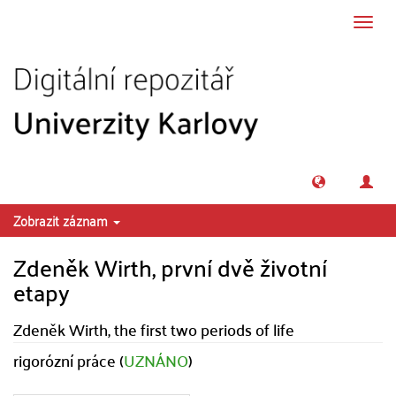
Přeskočit na obsah
Přepn
navig
Zobrazit záznam
Zdeněk Wirth, první dvě životní
etapy
Zdeněk Wirth, the first two periods of life
rigorózní práce (
UZNÁNO
)