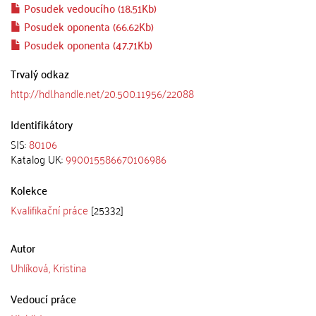
Posudek vedoucího (18.51Kb)
Posudek oponenta (66.62Kb)
Posudek oponenta (47.71Kb)
Trvalý odkaz
http://hdl.handle.net/20.500.11956/22088
Identifikátory
SIS:
80106
Katalog UK:
990015586670106986
Kolekce
Kvalifikační práce
[25332]
Autor
Uhlíková, Kristina
Vedoucí práce