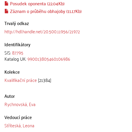
Posudek oponenta (22.04Kb)
Záznam o průběhu obhajoby (11.17Kb)
Trvalý odkaz
http://hdl.handle.net/20.500.11956/21972
Identifikátory
SIS:
87795
Katalog UK:
990013805460106986
Kolekce
Kvalifikační práce
[21384]
Autor
Rychnovská, Eva
Vedoucí práce
Stříteská, Leona