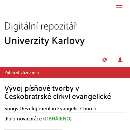
Přeskočit na obsah
Přepn
navig
Zobrazit záznam
Vývoj písňové tvorby v
Českobratrské církvi evangelické
Songs Development in Evangelic Church
diplomová práce (
OBHÁJENO
)