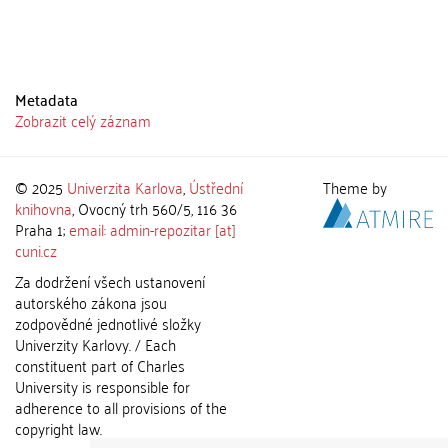
Metadata
Zobrazit celý záznam
© 2025
Univerzita Karlova
,
Ústřední
Theme by
knihovna
, Ovocný trh 560/5, 116 36
Praha 1;
email: admin-repozitar [at]
cuni.cz
Za dodržení všech ustanovení
autorského zákona jsou
zodpovědné jednotlivé složky
Univerzity Karlovy. / Each
constituent part of Charles
University is responsible for
adherence to all provisions of the
copyright law.