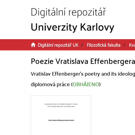
Přeskočit na obsah
Digitální repozitář UK
Filozofická fakulta
Kva
Poezie Vratislava Effenbergera
Vratislav Effenberger's poetry and its ideolo
diplomová práce (
OBHÁJENO
)