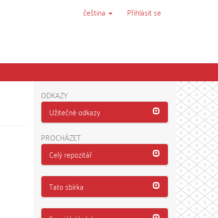
čeština
Přihlásit se
ODKAZY
Užitečné odkazy
PROCHÁZET
Celý repozitář
Tato sbírka