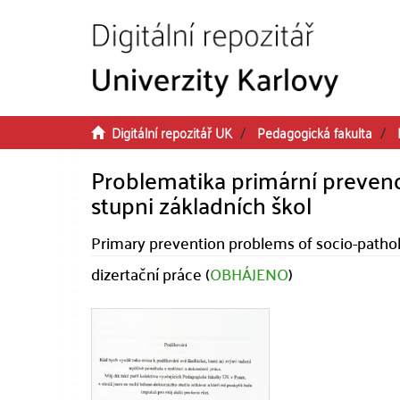
Přeskočit na obsah
Digitální repozitář UK
Pedagogická fakulta
Problematika primární preven
stupni základních škol
Primary prevention problems of socio-path
dizertační práce (
OBHÁJENO
)